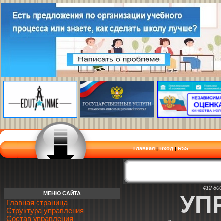
Главная
|
Вход
|
RSS
412 80
МЕНЮ САЙТА
УП
Главная страница
Структура управления
Состав управления