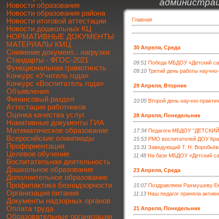
администрац
Новости образования
Новости образования района
Главная
Новости итоговой аттестации
Новости дошкольных КЦ
НОРМАТИВНЫЕ ДОКУМЕНТЫ
МАТЕРИАЛЫ КМЦ
30 Апреля, Среда
Снижение документ... нагрузки
Стандарты - ФГОС-2021
09:51
Победа МБДОУ «Детский сад
Функциональная грамотность
09:10
Третий день работы научно
Конкурс «Учитель года»
Конкурс «Воспитатель года»
29 Апреля, Вторник
Объявления
Финансовый раздел
10:05
Второй день научно-практи
Аттестация работников
Оценка качества услуг
28 Апреля, Понедельник
Номативные документы ГИА
Математическое образование
17:34
Педагоги МБДОУ "ДЕТСКИЙ 
Всеросийские олимпиады
15:53
РМО воспитателей ДОУ Кра
Профориентация
15:31
Заведующий Т. Н. Воробьёв
Целевое обучение
11:48
На базе МБДОУ «Детский са
Воспитательная деятельность
Дошкольное образование
23 Апреля, Среда
Дополнительное образование
Профилактика безнадзорности
15:07
Поздравляем Рахмушеву Ек
Организация питания
11:13
Наш педагог приняла актив
Документы надзорных органов
Оплата труда
21 Апреля, Понедельник
Образовательные организации