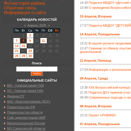
Фотоистория района
14:39
Педагоги МБДОУ «Детский с
Обратная связь
10:48
О проведении Всероссийско
Информация о сайте
15 Апреля, Вторник
КАЛЕНДАРЬ НОВОСТЕЙ
«
Апрель 2025
»
17:57
Педагоги МБДОУ "ДЕТСКИ
Пн
Вт
Ср
Чт
Пт
Сб
Вс
14 Апреля, Понедельник
1
2
3
4
5
6
7
8
9
10
11
12
13
15:51
В нашем регионе продолжае
14
15
16
17
18
19
20
12:47
Семинар по обмену опытом 
21
22
23
24
25
26
27
дошкольников
28
29
30
11 Апреля, Пятница
Поиск
17:04
Информация о региональном
09 Апреля, Среда
ОФИЦИАЛЬНЫЕ САЙТЫ
МО - Горячая линия ГИА
13:36
XXII Всероссийский конкур
УО - Горячая линия ГИА
11:35
Педагоги ДОУ приняли учас
Дневник.РУ
09:48
Современные подходы к нр
АИС «Комплектование ДОУ»
08 Апреля, Вторник
Правительство РФ
Правительство области
10:31
Проект «РУВИКИ»
Сайт администрации КМР
Минпросвещения России
07 Апреля, Понедельник
МО Саратовской области