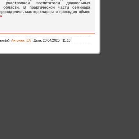
и участвовали воспитатели дошкольных
й области, В практической части семинара
 проводились мастер-классы и проходил обмен
»
вил(а):
Антонюк_ЕА
| Дата:
23.04.2025 | 11:13 |