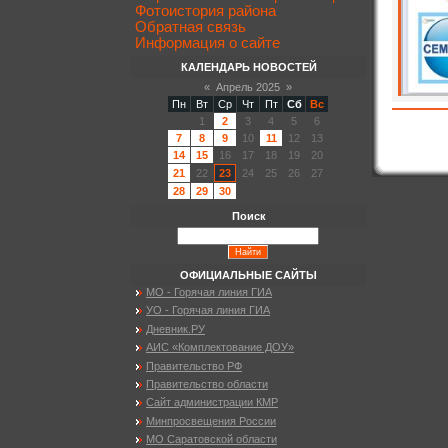
Фотоистория района
Обратная связь
Информация о сайте
КАЛЕНДАРЬ НОВОСТЕЙ
«
Апрель 2025
»
Пн
Вт
Ср
Чт
Пт
Сб
Вс
1
2
3
4
5
6
7
8
9
10
11
12
13
14
15
16
17
18
19
20
21
22
23
24
25
26
27
28
29
30
Поиск
ОФИЦИАЛЬНЫЕ САЙТЫ
МО - Горячая линия ГИА
УО - Горячая линия ГИА
Дневник.РУ
АИС «Комплектование ДОУ»
Правительство РФ
Правительство области
Сайт администрации КМР
Минпросвещения России
МО Саратовской области