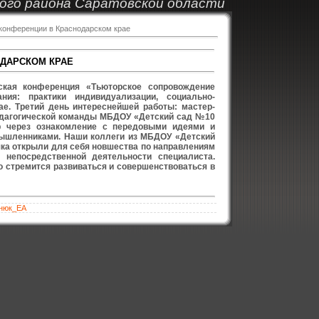
ого района Саратовской области
 конференции в Краснодарском крае
ОДАРСКОМ КРАЕ
еская конференция «Тьюторское сопровождение
ия: практики индивидуализации, социально-
е. Третий день интереснейшей работы: мастер-
педагогической команды МБДОУ «Детский сад №10
ор через ознакомление с передовыми идеями и
омышленниками. Наши коллеги из МБДОУ «Детский
яка открыли для себя новшества по направлениям
непосредственной деятельности специалиста.
кто стремится развиваться и совершенствоваться в
нюк_ЕА