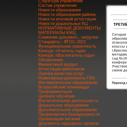
Структура управления
Состав управления
Новости образования
Новости образования района
Новости итоговой аттестации
Новости дошкольных КЦ
ТРЕТИ
НОРМАТИВНЫЕ ДОКУМЕНТЫ
МАТЕРИАЛЫ КМЦ
Сегодня
Снижение документ... нагрузки
образов
Стандарты - ФГОС-2021
психоло
Функциональная грамотность
классы 
г.Красн
Конкурс «Учитель года»
методик
Конкурс «Воспитатель года»
сад №10
Объявления
конфере
Финансовый раздел
Участвов
Аттестация работников
своем д
Оценка качества услуг
Номативные документы ГИА
Математическое образование
Переход 
Всеросийские олимпиады
Профориентация
Целевое обучение
Воспитательная деятельность
Дошкольное образование
Дополнительное образование
Профилактика безнадзорности
Организация питания
Документы надзорных органов