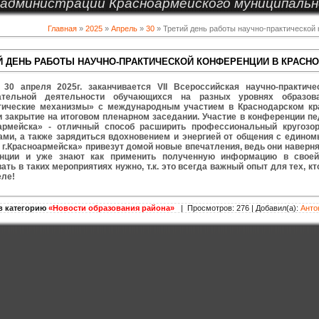
администрации Красноармейского муниципальн
Главная
»
2025
»
Апрель
»
30
» Третий день работы научно-практической
Й ДЕНЬ РАБОТЫ НАУЧНО-ПРАКТИЧЕСКОЙ КОНФЕРЕНЦИИ В КРАСН
 30 апреля 2025г. заканчивается VII Всероссийская научно-практич
ательной деятельности обучающихся на разных уровнях образован
гические механизмы» с международным участием в Краснодарском кра
и закрытие на итоговом пленарном заседании. Участие в конференции 
оармейска» - отличный способ расширить профессиональный кругоз
ами, а также зарядиться вдохновением и энергией от общения с един
 г.Красноармейска» привезут домой новые впечатления, ведь они наверн
нции и уже знают как применить полученную информацию в своей 
ать в таких мероприятиях нужно, т.к. это всегда важный опыт для тех, 
еле!
в категорию
«Новости образования района»
| Просмотров: 276 | Добавил(а):
Анто