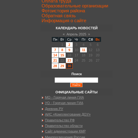
Оплата труда
Образовательные организации
Фотоистория района
Обратная связь
Информация о сайте
КАЛЕНДАРЬ НОВОСТЕЙ
«
Апрель 2025
»
Пн
Вт
Ср
Чт
Пт
Сб
Вс
1
2
3
4
5
6
7
8
9
10
11
12
13
14
15
16
17
18
19
20
21
22
23
24
25
26
27
28
29
30
Поиск
ОФИЦИАЛЬНЫЕ САЙТЫ
МО - Горячая линия ГИА
УО - Горячая линия ГИА
Дневник.РУ
АИС «Комплектование ДОУ»
Правительство РФ
Правительство области
Сайт администрации КМР
Минпросвещения России