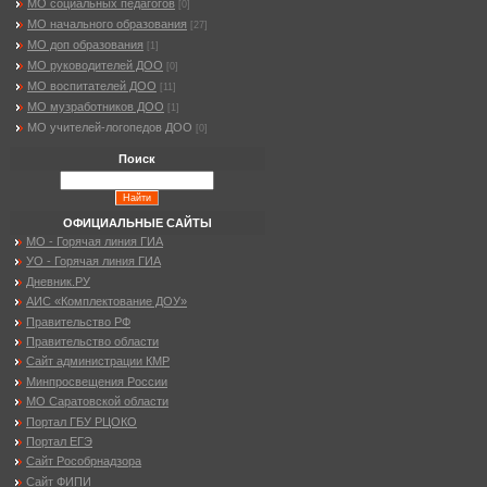
МО социальных педагогов
[0]
МО начального образования
[27]
МО доп образования
[1]
МО руководителей ДОО
[0]
МО воспитателей ДОО
[11]
МО музработников ДОО
[1]
МО учителей-логопедов ДОО
[0]
Поиск
ОФИЦИАЛЬНЫЕ САЙТЫ
МО - Горячая линия ГИА
УО - Горячая линия ГИА
Дневник.РУ
АИС «Комплектование ДОУ»
Правительство РФ
Правительство области
Сайт администрации КМР
Минпросвещения России
МО Саратовской области
Портал ГБУ РЦОКО
Портал ЕГЭ
Сайт Рособрнадзора
Сайт ФИПИ