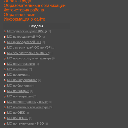
Оплата труда
Образовательные организации
Фотоистория района
Обратная связь
Информация о сайте
Разделы
Методический центр (КМЦ)
[1]
МО руководителей МО
[0]
МО руководителей ОО
[0]
МО заместителей ОО по УВР
[1]
МО заместителей ОО по ВР
[1]
МО по русскому и литературе
[6]
МО по математике
[1]
МО по физике
[6]
МО по химии
[1]
МО по информатике
[2]
МО по биологии
[4]
МО по истории
[1]
МО по географии
[7]
МО по иностранному языку
[5]
МО по физической культуре
[5]
МО по ОБЖ
[3]
МО по ОРКСЭ
[0]
МО по технологии и ИЗО
[1]