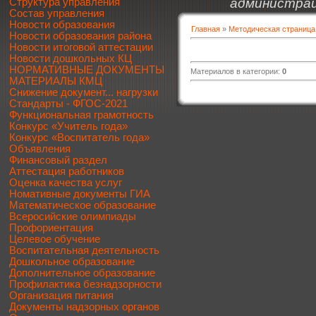
администрац
Структура управления
Состав управления
Новости образования
Главная
»
Методическая страница
Новости образования района
Новости итоговой аттестации
Новости дошкольных КЦ
НОРМАТИВНЫЕ ДОКУМЕНТЫ
Материалов в категории
:
0
МАТЕРИАЛЫ КМЦ
Снижение документ... нагрузки
Стандарты - ФГОС-2021
Функциональная грамотность
Конкурс «Учитель года»
Конкурс «Воспитатель года»
Объявления
Финансовый раздел
Аттестация работников
Оценка качества услуг
Номативные документы ГИА
Математическое образование
Всеросийские олимпиады
Профориентация
Целевое обучение
Воспитательная деятельность
Дошкольное образование
Дополнительное образование
Профилактика безнадзорности
Организация питания
Документы надзорных органов