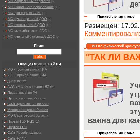
МО социальных педагогов
де
[0]
МО начального образования
[27]
МО доп образования
[1]
Прикрепления к теме
МО руководителей ДОО
[0]
Размещён:
17.02.
МО воспитателей ДОО
[11]
МО музработников ДОО
[1]
Комментировали
МО учителей-логопедов ДОО
[0]
Поиск
МО по физической культур
"ТАК ЛИ В
ОФИЦИАЛЬНЫЕ САЙТЫ
МО - Горячая линия ГИА
УО - Горячая линия ГИА
Дневник.РУ
Уч
АИС «Комплектование ДОУ»
ут
Правительство РФ
Правительство области
ва
Сайт администрации КМР
эт
Минпросвещения России
МО Саратовской области
важна для ка
Портал ГБУ РЦОКО
Портал ЕГЭ
Сайт Рособрнадзора
Прикрепления к теме
Сайт ФИПИ