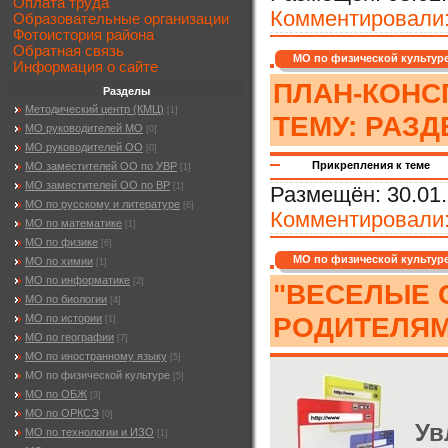
Оплата труда
Комментировали
Образовательные организации
Фотоистория района
Обратная связь
МО по физической культур
Информация о сайте
ПЛАН-КОНСП
Разделы
Методический центр (КМЦ)
[1]
ТЕМУ: РАЗДЕ
МО руководителей МО
[0]
МО руководителей ОО
[0]
Прикрепления к теме
МО заместителей ОО по УВР
[1]
МО заместителей ОО по ВР
[1]
Размещён:
30.01.
МО по русскому и литературе
[6]
Комментировали
МО по математике
[1]
МО по физике
[6]
МО по физической культур
МО по химии
[1]
МО по информатике
[2]
"ВЕСЕЛЫЕ 
МО по биологии
[4]
РОДИТЕЛЯМИ
МО по истории
[1]
МО по географии
[7]
МО по иностранному языку
[5]
МО по физической культуре
[5]
МО по ОБЖ
[3]
МО по ОРКСЭ
[0]
Ув
МО по технологии и ИЗО
[1]