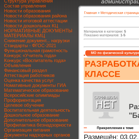
администрац
Структура управления
Состав управления
Новости образования
Главная
»
Методическая страница
Новости образования района
Новости итоговой аттестации
Новости дошкольных КЦ
НОРМАТИВНЫЕ ДОКУМЕНТЫ
Материалов в категории
:
5
МАТЕРИАЛЫ КМЦ
Показано материалов
:
1-5
Снижение документ... нагрузки
Стандарты - ФГОС-2021
Функциональная грамотность
МО по физической культур
Конкурс «Учитель года»
Конкурс «Воспитатель года»
РАЗРАБОТКА
Объявления
Финансовый раздел
КЛАССЕ
Аттестация работников
Оценка качества услуг
Номативные документы ГИА
Математическое образование
Всеросийские олимпиады
Профориентация
Ра
Целевое обучение
Воспитательная деятельность
"Б
Дошкольное образование
Дополнительное образование
Профилактика безнадзорности
Прикрепления к теме
Организация питания
Документы надзорных органов
Размещён:
03.02.