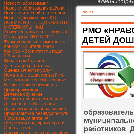
администрац
Новости образования
Новости образования района
Главная
Новости итоговой аттестации
Новости дошкольных КЦ
НОРМАТИВНЫЕ ДОКУМЕНТЫ
МАТЕРИАЛЫ КМЦ
РМО «НРАВ
Снижение документ... нагрузки
Стандарты - ФГОС-2021
ДЕТЕЙ ДОШ
Функциональная грамотность
Конкурс «Учитель года»
Конкурс «Воспитатель года»
Объявления
Финансовый раздел
Аттестация работников
Оценка качества услуг
Номативные документы ГИА
Математическое образование
Всеросийские олимпиады
Профориентация
Целевое обучение
Воспитательная деятельность
Дошкольное образование
Дополнительное образование
образоват
Профилактика безнадзорности
Организация питания
муниципаль
Документы надзорных органов
работников 
Оплата труда
Образовательные организации