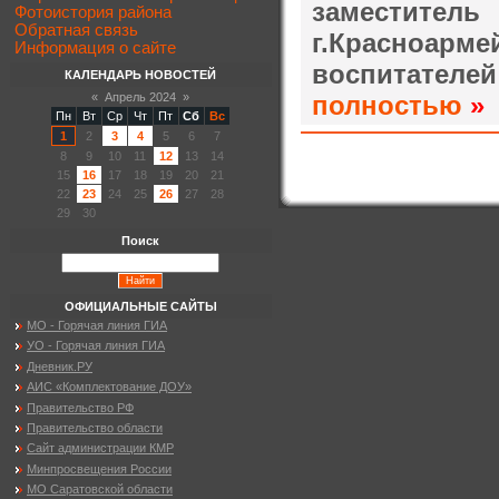
заместите
Фотоистория района
Обратная связь
г.Красноар
Информация о сайте
воспитател
КАЛЕНДАРЬ НОВОСТЕЙ
«
Апрель 2024
»
полностью
»
Пн
Вт
Ср
Чт
Пт
Сб
Вс
1
2
3
4
5
6
7
8
9
10
11
12
13
14
15
16
17
18
19
20
21
22
23
24
25
26
27
28
29
30
Поиск
ОФИЦИАЛЬНЫЕ САЙТЫ
МО - Горячая линия ГИА
УО - Горячая линия ГИА
Дневник.РУ
АИС «Комплектование ДОУ»
Правительство РФ
Правительство области
Сайт администрации КМР
Минпросвещения России
МО Саратовской области