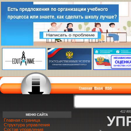
Главная
|
Вход
|
RSS
412 80
МЕНЮ САЙТА
УП
Главная страница
Структура управления
Состав управления