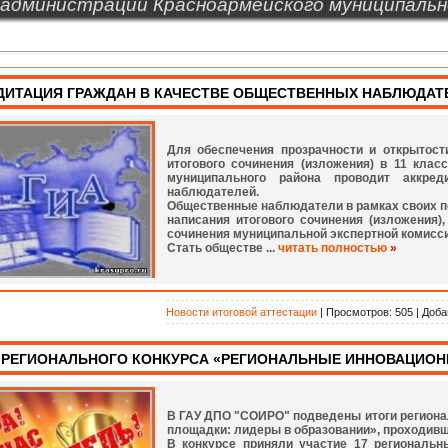
администрации Красноармейского муниципальн
ДИТАЦИЯ ГРАЖДАН В КАЧЕСТВЕ ОБЩЕСТВЕННЫХ НАБЛЮДАТЕЛ
Для обеспечения прозрачности и открытост
итогового сочинения (изложения) в 11 клас
муниципального района проводит аккре
наблюдателей.
Общественные наблюдатели в рамках своих 
написания итогового сочинения (изложения),
сочинения муниципальной экспертной комисси
Стать обществе ...
читать полностью
»
Новости итоговой аттестации
| Просмотров: 505 | Доба
 РЕГИОНАЛЬНОГО КОНКУРСА «РЕГИОНАЛЬНЫЕ ИННОВАЦИОНН
В ГАУ ДПО "СОИРО" подведены итоги региона
площадки: лидеры в образовании», проходившег
В конкурсе приняли участие 17 региональн