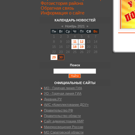
Фотоистория района
Обратная связь
Информация о сайте
КАЛЕНДАРЬ НОВОСТЕЙ
«
Ноябрь 2021
»
Пн
Вт
Ср
Чт
Пт
Сб
Вс
1
2
3
4
5
6
7
8
9
10
11
12
13
14
15
16
17
18
19
20
21
22
23
24
25
26
27
28
29
30
Поиск
ОФИЦИАЛЬНЫЕ САЙТЫ
МО - Горячая линия ГИА
УО - Горячая линия ГИА
Дневник.РУ
АИС «Комплектование ДОУ»
Правительство РФ
Правительство области
Сайт администрации КМР
Минпросвещения России
МО Саратовской области