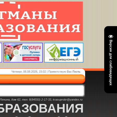
Версия для слабовидящих
Четверг, 06.08.2026, 15:02 | Приветствую Вас
Гость
енина, дом 62, тел. 8(84550) 2-17-33, krasuprobr@yandex.ru
БРАЗОВАНИЯ