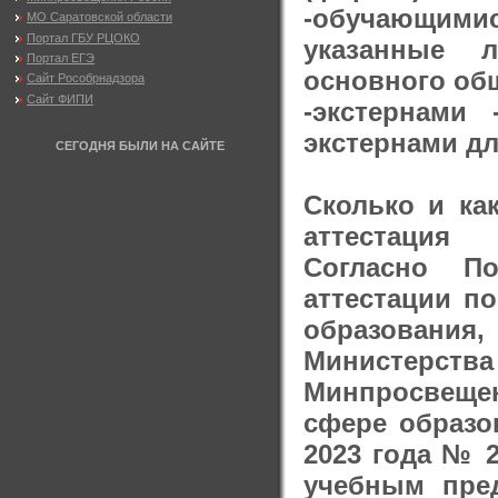
-обучающимис
МО Саратовской области
Портал ГБУ РЦОКО
указанные 
Портал ЕГЭ
основного об
Сайт Рособрнадзора
Сайт ФИПИ
-экстернами
экстернами д
СЕГОДНЯ БЫЛИ НА САЙТЕ
Сколько и ка
аттестация
Согласно По
аттестации п
образовани
Министерств
Минпросвещен
сфере образов
2023 года № 2
учебным пред