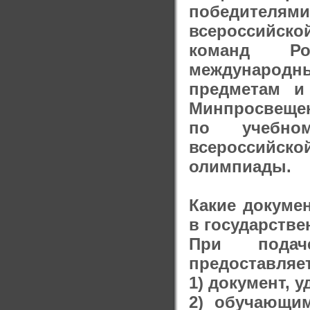
победителя
всероссийск
команд Ро
международ
предметам и
Минпросвещен
по учебном
всероссийс
олимпиады.
Какие докуме
в государстве
При подач
предоставляет
1) документ, 
2) обучающи