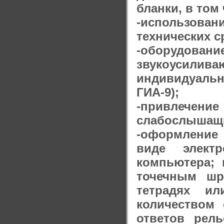
бланки, в том
-использован
технических с
-оборудова
звукоусилив
индивидуальн
ГИА-9);
-привлечени
слабослышащи
-оформление
виде элект
компьютера;
точечным шр
тетрадях ил
количеством
ответов рел