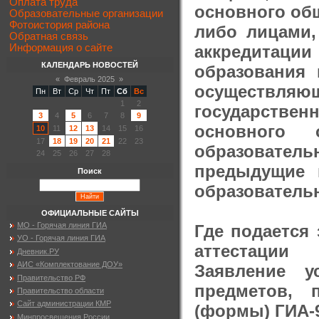
Оплата труда
основного об
Образовательные организации
Фотоистория района
либо лицами
Обратная связь
аккредитации
Информация о сайте
КАЛЕНДАРЬ НОВОСТЕЙ
образования 
«
Февраль 2025
»
осуществляю
Пн
Вт
Ср
Чт
Пт
Сб
Вс
1
2
государстве
3
4
5
6
7
8
9
основного 
10
11
12
13
14
15
16
17
18
19
20
21
22
23
образователь
24
25
26
27
28
предыдущие 
Поиск
образовательн
ОФИЦИАЛЬНЫЕ САЙТЫ
МО - Горячая линия ГИА
Где подается 
УО - Горячая линия ГИА
аттестации
Дневник.РУ
АИС «Комплектование ДОУ»
Заявление у
Правительство РФ
предметов, 
Правительство области
Сайт администрации КМР
(формы) ГИА-9
Минпросвещения России