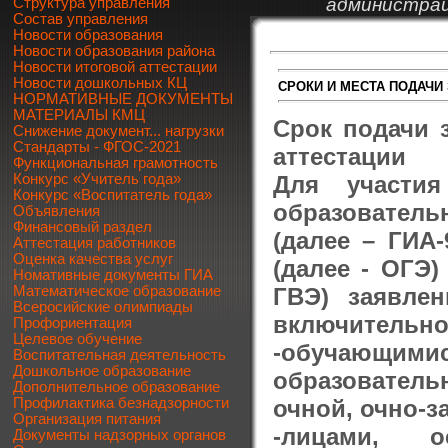
администрац
Структура управления
Состав управления
Новости образования
Новости образования района
Новости итоговой аттестации
Новости дошкольных КЦ
СРОКИ И МЕСТА ПОДАЧИ 
НОРМАТИВНЫЕ ДОКУМЕНТЫ
МАТЕРИАЛЫ КМЦ
Срок подачи 
Снижение документ... нагрузки
Стандарты - ФГОС-2021
аттестации
Функциональная грамотность
Для участия
Конкурс «Учитель года»
Конкурс «Воспитатель года»
образовател
Объявления
Финансовый раздел
(далее – ГИА
Аттестация работников
Оценка качества услуг
(далее - ОГЭ)
Номативные документы ГИА
ГВЭ) заявле
Математическое образование
Всеросийские олимпиады
включительно
Профориентация
Целевое обучение
-обучающими
Воспитательная деятельность
Дошкольное образование
образователь
Дополнительное образование
очной, очно-з
Профилактика безнадзорности
Организация питания
-лицами, о
Документы надзорных органов