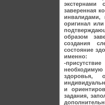
экстернами
заверенная к
инвалидами, 
оригинал или
подтверждаю
образом зав
создания сл
состояние здо
именно:
-присутстви
необходимую
здоровья, 
индивидуальн
и ориентиров
задания, запо
дополнительн