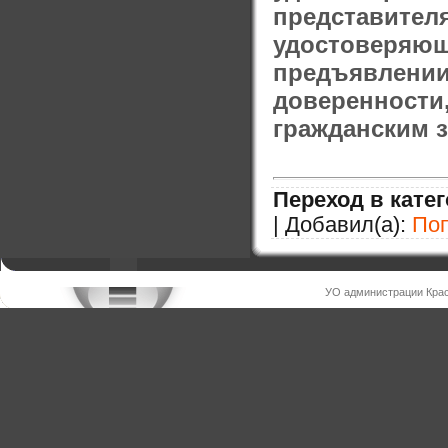
представи
удостоверяю
предъявлени
доверенност
гражданским 
Переход в кате
| Добавил(а):
По
УО администрации Крас