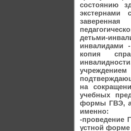
состоянию з
экстернами
заверенная
педагогичес
детьми-инва
инвалидами 
копия спра
инвалиднос
учреждением 
подтверждающ
на сокращен
учебных пре
формы ГВЭ, а
именно:
-проведение 
устной форме