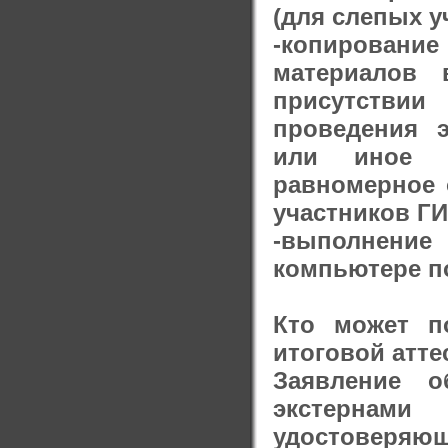
(для слепых у
-копирован
материалов 
присутстви
проведения 
или иное ув
равномерное 
участников ГИ
-выполнени
компьютере п
Кто может п
итоговой атте
Заявление о
экстернам
удостоверяющ