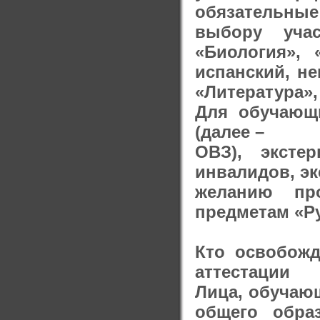
обязательные
выбору уча
«Биология», 
испанский, не
«Литература»,
Для обучающ
(далее –
ОВЗ), эксте
инвалидов, эк
желанию пр
предметам «Ру
Кто освобожд
аттестации
Лица, обучаю
общего обра