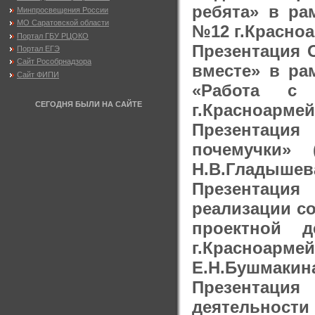
ребята» в ра
Минпросвещения России
МО Саратовской области
№12 г.Красноа
Портал ГБУ РЦОКО
Презентация 
Портал ЕГЭ
Сайт Рособрнадзора
вместе» в ра
Сайт ФИПИ
«Работа с
СЕГОДНЯ БЫЛИ НА САЙТЕ
г.Красноармей
Презентация
почемучки»
Н.В.Гладышев
Презентация
реализации с
проектной 
г.Красноарме
Е.Н.Бушмакина
Презентаци
деятельности