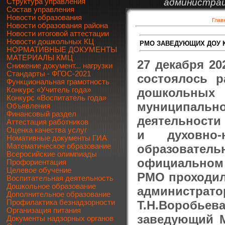
администрац
Структура управления
Состав управления
Новости образования
Глав
Новости образования района
Новости итоговой аттестации
Новости дошкольных КЦ
РМО ЗАВЕДУЮЩИХ ДОУ 
НОРМАТИВНЫЕ ДОКУМЕНТЫ
МАТЕРИАЛЫ КМЦ
27 декабря 20
Снижение документ... нагрузки
Стандарты - ФГОС-2021
состоялось 
Функциональная грамотность
дошкольных 
Конкурс «Учитель года»
Конкурс «Воспитатель года»
муниципальн
Объявления
Финансовый раздел
деятельности
Аттестация работников
Оценка качества услуг
и духовно-
Номативные документы ГИА
образовател
Математическое образование
Всеросийские олимпиады
официальном са
Профориентация
Целевое обучение
РМО проходило
Воспитательная деятельность
Дошкольное образование
администра
Дополнительное образование
Т.Н.Воробьев
Профилактика безнадзорности
Организация питания
заведующий М
Документы надзорных органов