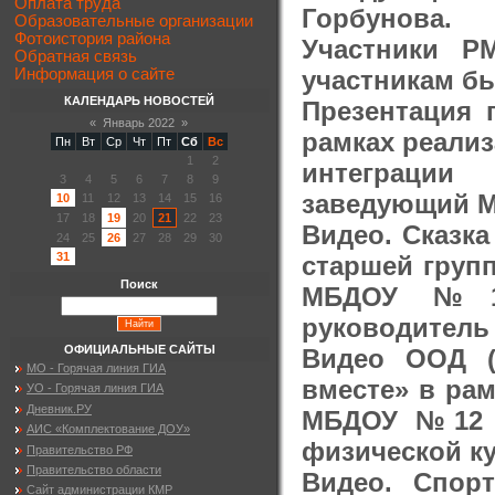
Оплата труда
Горбунова.
Образовательные организации
Фотоистория района
Участники Р
Обратная связь
участникам б
Информация о сайте
КАЛЕНДАРЬ НОВОСТЕЙ
Презентация 
«
Январь 2022
»
рамках реали
Пн
Вт
Ср
Чт
Пт
Сб
Вс
1
2
интеграции 
3
4
5
6
7
8
9
заведующий М
10
11
12
13
14
15
16
17
18
19
20
21
22
23
Видео. Сказка
24
25
26
27
28
29
30
31
старшей груп
Поиск
МБДОУ №12 
руководитель 
ОФИЦИАЛЬНЫЕ САЙТЫ
Видео ООД (
МО - Горячая линия ГИА
вместе» в ра
УО - Горячая линия ГИА
Дневник.РУ
МБДОУ №12 г
АИС «Комплектование ДОУ»
физической ку
Правительство РФ
Правительство области
Видео. Спор
Сайт администрации КМР