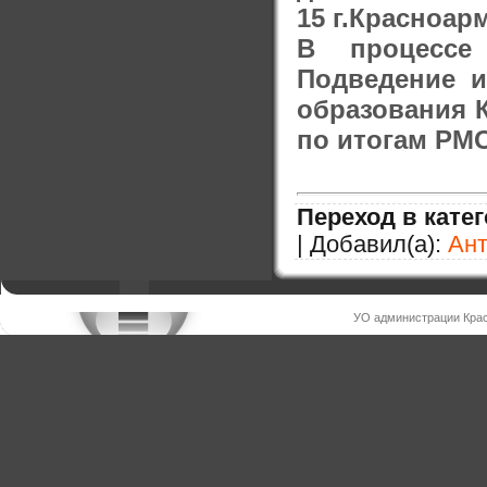
15 г.Красноар
В процессе
Подведение 
образования 
по итогам РМ
Переход в кате
| Добавил(а):
Ан
УО администрации Крас