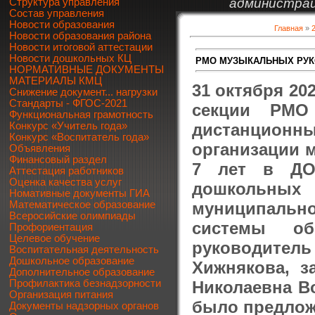
администрац
Структура управления
Состав управления
Новости образования
Главная
»
Новости образования района
Новости итоговой аттестации
Новости дошкольных КЦ
РМО МУЗЫКАЛЬНЫХ РУК
НОРМАТИВНЫЕ ДОКУМЕНТЫ
МАТЕРИАЛЫ КМЦ
31 октября 20
Снижение документ... нагрузки
Стандарты - ФГОС-2021
секции РМО
Функциональная грамотность
дистанцион
Конкурс «Учитель года»
Конкурс «Воспитатель года»
организации м
Объявления
Финансовый раздел
7 лет в ДОУ
Аттестация работников
Оценка качества услуг
дошкольных 
Номативные документы ГИА
муниципально
Математическое образование
Всеросийские олимпиады
системы об
Профориентация
Целевое обучение
руководите
Воспитательная деятельность
Дошкольное образование
Хижнякова, з
Дополнительное образование
Николаевна В
Профилактика безнадзорности
Организация питания
было предлож
Документы надзорных органов