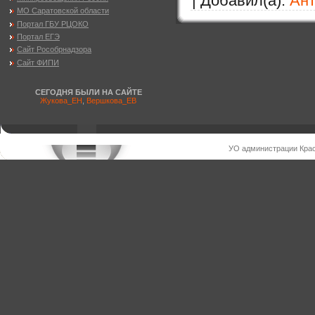
| Добавил(а):
Ан
МО Саратовской области
Портал ГБУ РЦОКО
Портал ЕГЭ
Сайт Рособрнадзора
Сайт ФИПИ
СЕГОДНЯ БЫЛИ НА САЙТЕ
Жукова_ЕН
,
Вершкова_ЕВ
УО администрации Крас