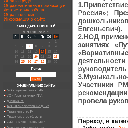
Оплата труда
1.Приветств
Образовательные организации
Фотоистория района
Россия»; Пр
Обратная связь
дошкольнико
Информация о сайте
КАЛЕНДАРЬ НОВОСТЕЙ
Евгеньевич).
«
Ноябрь 2025
»
2.НОД примен
Пн
Вт
Ср
Чт
Пт
Сб
Вс
1
2
занятиях «Пу
3
4
5
6
7
8
9
«Вариативны
10
11
12
13
14
15
16
17
18
19
20
21
22
23
деятельност
24
25
26
27
28
29
30
руководитель
Поиск
3.Музыкально-
Участники Р
ОФИЦИАЛЬНЫЕ САЙТЫ
МО - Горячая линия ГИА
рекомендации
УО - Горячая линия ГИА
провела руко
Дневник.РУ
АИС «Комплектование ДОУ»
Правительство РФ
Правительство области
Переход в кате
Сайт администрации КМР
Минпросвещения России