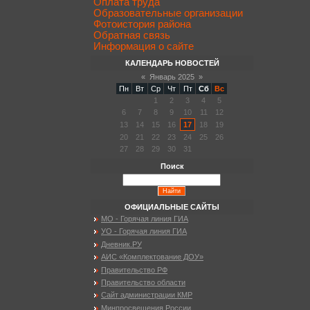
Оплата труда
Образовательные организации
Фотоистория района
Обратная связь
Информация о сайте
КАЛЕНДАРЬ НОВОСТЕЙ
«
Январь 2025
»
Пн
Вт
Ср
Чт
Пт
Сб
Вс
1
2
3
4
5
6
7
8
9
10
11
12
13
14
15
16
17
18
19
20
21
22
23
24
25
26
27
28
29
30
31
Поиск
ОФИЦИАЛЬНЫЕ САЙТЫ
МО - Горячая линия ГИА
УО - Горячая линия ГИА
Дневник.РУ
АИС «Комплектование ДОУ»
Правительство РФ
Правительство области
Сайт администрации КМР
Минпросвещения России