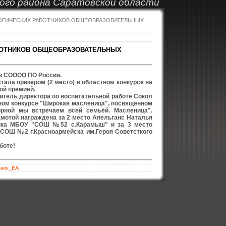
ого района Саратовской области
ГОГИЧЕСКИХ РАБОТНИКОВ ОБЩЕОБРАЗОВАТЕЛЬНЫХ
АБОТНИКОВ ОБЩЕОБРАЗОВАТЕЛЬНЫХ
 в СОООО ПО России.
ла призёром (2 место) в областном конкурсе на
ой премией.
тель директора по воспитательной работе Сокол
чном конкурсе "Широкая масленица", посвящённом
орной мы встречаем всей семьёй. Масленица".
отой награждена за 2 место Апельганс Наталья
языка МБОУ "СОШ №52 с.Карамыш" и за 3 место
СОШ №2 г.Красноармейска им.Героя Советсткого
боте!
нюк_ЕА