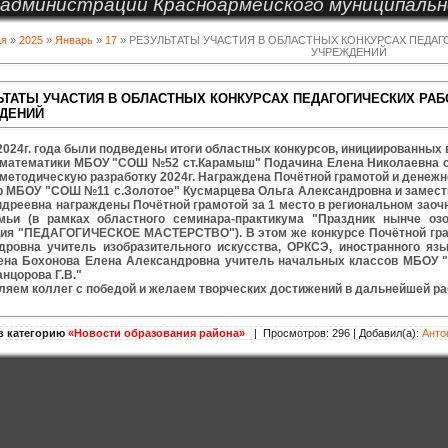
администрации Красноармейского муниципальн
ая
»
2025
»
Январь
»
17
» РЕЗУЛЬТАТЫ УЧАСТИЯ В ОБЛАСТНЫХ КОНКУРСАХ ПЕДА
УЧРЕЖДЕНИЙ
ЬТАТЫ УЧАСТИЯ В ОБЛАСТНЫХ КОНКУРСАХ ПЕДАГОГИЧЕСКИХ Р
ДЕНИЙ
2024г. года были подведены итоги областных конкурсов, инициированных
 математики МБОУ "СОШ №52 ст.Карамыш" Подачина Елена Николаевна ста
методическую разработку 2024г. Награждена Почётной грамотой и денежн
р МБОУ "СОШ №11 с.Золотое" Кусмарцева Ольга Александровна и замести
ндреевна награждены Почётной грамотой за 1 место в региональном зао
мьи (в рамках областного семинара-практикума "Праздник нынче оз
ия "ПЕДАГОГИЧЕСКОЕ МАСТЕРСТВО"). В этом же конкурсе Почётной грам
дровна учитель изобразительного искусства, ОРКСЭ, иностранного 
ена Бохонова Елена Александровна учитель начальных классов МБОУ "
нцорова Г.В."
ляем коллег с победой и желаем творческих достижений в дальнейшей ра
в категорию
«Новости образования района»
| Просмотров: 296 | Добавил(а):
Анто