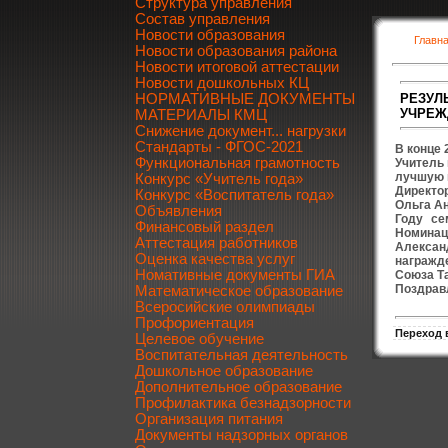
Структура управления
Состав управления
Новости образования
Главн
Новости образования района
Новости итоговой аттестации
Новости дошкольных КЦ
РЕЗУЛ
НОРМАТИВНЫЕ ДОКУМЕНТЫ
УЧРЕЖ
МАТЕРИАЛЫ КМЦ
Снижение документ... нагрузки
Стандарты - ФГОС-2021
В конце 
Функциональная грамотность
Учитель
лучшую 
Конкурс «Учитель года»
Директо
Конкурс «Воспитатель года»
Ольга А
Объявления
Году се
Финансовый раздел
Номинац
Аттестация работников
Алексан
Оценка качества услуг
награжд
Номативные документы ГИА
Союза Та
Поздрав
Математическое образование
Всеросийские олимпиады
Профориентация
Переход 
Целевое обучение
Воспитательная деятельность
Дошкольное образование
Дополнительное образование
Профилактика безнадзорности
Организация питания
Документы надзорных органов