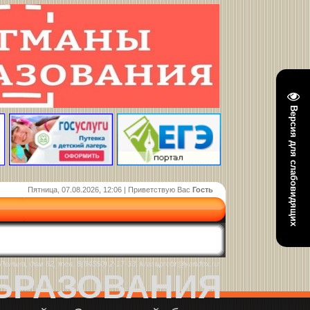
Версия для слабовидящих
Пятница, 07.08.2026, 12:06 | Приветствую Вас
Гость
енина, дом 62, тел. 8(84550) 2-17-33, krasuprobr@yandex.ru
БРАЗОВАНИЯ