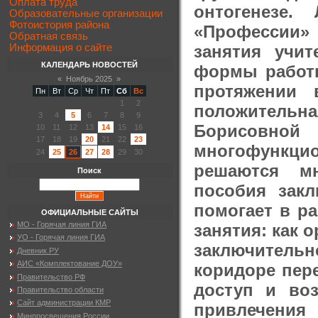
Оплата труда
онтогенезе.
Образовательные организации
Фотоистория района
«Профессии»
Обратная связь
занятия учи
Информация о сайте
КАЛЕНДАРЬ НОВОСТЕЙ
формы работы
«
Ноябрь 2025
»
протяжении 
Пн
Вт
Ср
Чт
Пт
Сб
Вс
1
2
положитель
3
4
5
6
7
8
9
Борисовной 
10
11
12
13
14
15
16
17
18
19
20
21
22
23
многофункц
24
25
26
27
28
29
30
решаются мн
Поиск
пособия зак
помогает в ра
ОФИЦИАЛЬНЫЕ САЙТЫ
МО - Горячая линия ГИА
занятия: как 
УО - Горячая линия ГИА
заключитель
Дневник.РУ
АИС «Комплектование ДОУ»
коридоре пер
Правительство РФ
доступ и во
Правительство области
Сайт администрации КМР
привлечения
Минпросвещения России