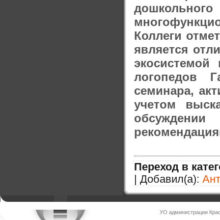
дошкольн
многофункци
Коллеги отмет
является отл
экосистемой
логопедов Г
семинара, ак
учетом выск
обсуждении
рекомендация
Переход в кате
| Добавил(а):
Ан
УО администрации Крас