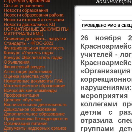
администрац
Структура управления
Состав управления
Новости образования
Новости образования района
Новости итоговой аттестации
Новости дошкольных КЦ
ПРОВЕДЕНО РМО В СЕКЦ
НОРМАТИВНЫЕ ДОКУМЕНТЫ
МАТЕРИАЛЫ КМЦ
26 ноября 
Снижение документ... нагрузки
Стандарты - ФГОС-2021
Красноармей
Функциональная грамотность
учителей - л
Конкурс «Учитель года»
Конкурс «Воспитатель года»
Красноарме
Объявления
Финансовый раздел
«Организация
Аттестация работников
Оценка качества услуг
коррекционно
Номативные документы ГИА
нарушениями: 
Математическое образование
Всеросийские олимпиады
мероприятия
Профориентация
Целевое обучение
коллегами п
Воспитательная деятельность
Дошкольное образование
детям с раз
Дополнительное образование
отразила сп
Профилактика безнадзорности
Организация питания
группами де
Документы надзорных органов