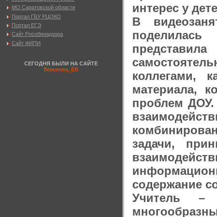
интерес у дете
МО Саратовской области
Портал ГБУ РЦОКО
В видеозаня
Портал ЕГЭ
поделилась
Сайт Рособрнадзора
Сайт ФИПИ
представил
самостоятель
СЕГОДНЯ БЫЛИ НА САЙТЕ
Вершкова_ЕВ
коллегами, 
материала, к
проблем ДОУ.
взаимодейст
комбинирова
задачи, при
взаимодейс
информационн
содержание с
Учитель – 
многообраз