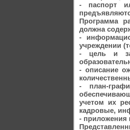
- паспорт и
предъявляютс
Программа ра
должна содер
- информацио
учреждении (т
- цель и за
образовательн
- описание о
количественны
- план-граф
обеспечиваю
учетом их ре
кадровые, ин
- приложения 
Представлен