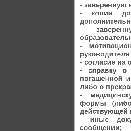
- заверенную 
- копии до
дополнительн
- заверенн
образователь
- мотивацио
руководителя
- согласие на
- справку о
погашенной и
либо о прекр
- медицинск
формы (либо
действующей 
- иные док
сообщении;