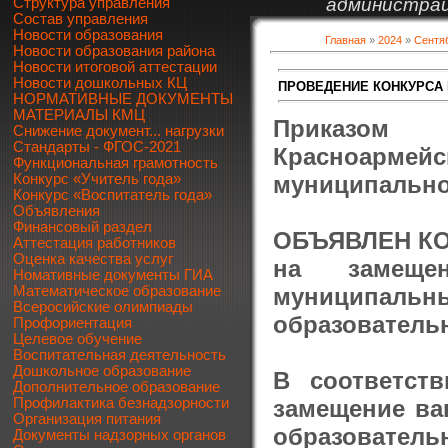
администрац
Структура управления
Состав управления
Новости образования
Главная
»
2024
»
Сентя
Новости образования района
Новости итоговой аттестации
Новости дошкольных КЦ
ПРОВЕДЕНИЕ КОНКУРСА 
НОРМАТИВНЫЕ ДОКУМЕНТЫ
МАТЕРИАЛЫ КМЦ
Приказом 
Снижение документ... нагрузки
Стандарты - ФГОС-2021
Красноармейс
Функциональная грамотность
муниципальног
Конкурс «Учитель года»
Конкурс «Воспитатель года»
Объявления
Финансовый раздел
ОБЪЯВЛЕН К
Аттестация работников
Оценка качества услуг
на замещен
Номативные документы ГИА
муниципальн
Математическое образование
Всеросийские олимпиады
образователь
Профориентация
Целевое обучение
Воспитательная деятельность
Дошкольное образование
В соответст
Дополнительное образование
замещение ва
Профилактика безнадзорности
Организация питания
образователь
Документы надзорных органов