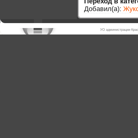
Переход в кате
Добавил(а):
Жук
УО администрации Крас