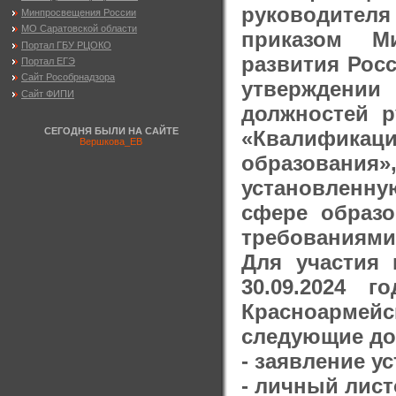
руководител
Минпросвещения России
МО Саратовской области
приказом Ми
Портал ГБУ РЦОКО
развития Росс
Портал ЕГЭ
Сайт Рособрнадзора
утверждени
Сайт ФИПИ
должностей р
СЕГОДНЯ БЫЛИ НА САЙТЕ
«Квалификац
Вершкова_ЕВ
образования
установленн
сфере образо
требованиями
Для участия 
30.09.2024 
Красноармей
следующие до
- заявление 
- личный лист