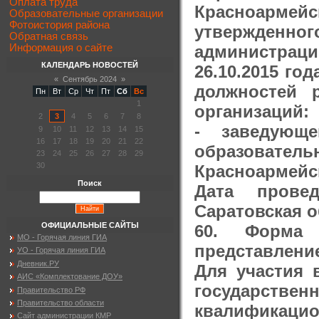
Оплата труда
Красноармейс
Образовательные организации
Фотоистория района
утвержден
Обратная связь
администрац
Информация о сайте
КАЛЕНДАРЬ НОВОСТЕЙ
26.10.2015 го
«
Сентябрь 2024
»
должностей 
Пн
Вт
Ср
Чт
Пт
Сб
Вс
1
организаций:
2
3
4
5
6
7
8
- заведующе
9
10
11
12
13
14
15
16
17
18
19
20
21
22
образовател
23
24
25
26
27
28
29
30
Красноармейск
Поиск
Дата провед
Саратовская о
ОФИЦИАЛЬНЫЕ САЙТЫ
60. Форма 
МО - Горячая линия ГИА
представлени
УО - Горячая линия ГИА
Дневник.РУ
Для участия 
АИС «Комплектование ДОУ»
государст
Правительство РФ
Правительство области
квалификац
Сайт администрации КМР