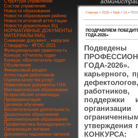
администрац
Структура управления
Состав управления
Новости образования
Главная
»
2026
»
Май
»
19
» ПОЗ
Новости образования района
Новости итоговой аттестации
Новости дошкольных КЦ
ПОЗДРАВЛЯЕМ ПОБЕДИТ
НОРМАТИВНЫЕ ДОКУМЕНТЫ
ГОДА-2026»
МАТЕРИАЛЫ КМЦ
Снижение документ... нагрузки
Стандарты - ФГОС-2021
Подведе
Функциональная грамотность
ПРОФЕССИОН
Конкурс «Учитель года»
Конкурс «Воспитатель года»
ГОДА-2026»
Объявления
Финансовый раздел
карьерного, 
Аттестация работников
Оценка качества услуг
дефектологов
Номативные документы ГИА
работников
Математическое образование
Всеросийские олимпиады
поддержки 
Профориентация
Целевое обучение
организации
Воспитательная деятельность
Дошкольное образование
ограниченны
Дополнительное образование
утверждения 
Профилактика безнадзорности
Организация питания
КОНКУРСА:
Документы надзорных органов