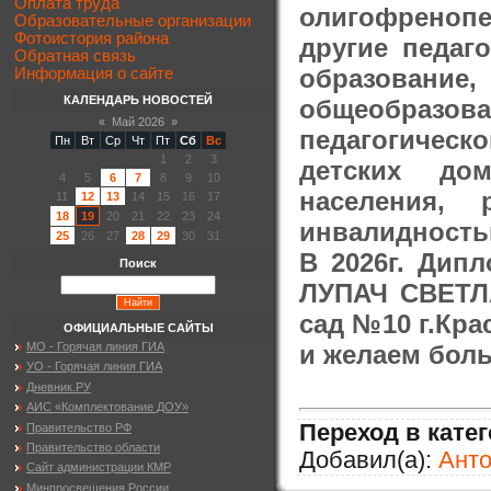
Оплата труда
олигофреноп
Образовательные организации
Фотоистория района
другие педаг
Обратная связь
образование
Информация о сайте
КАЛЕНДАРЬ НОВОСТЕЙ
общеобразов
«
Май 2026
»
педагогическ
Пн
Вт
Ср
Чт
Пт
Сб
Вс
1
2
3
детских до
4
5
6
7
8
9
10
населения,
11
12
13
14
15
16
17
18
19
20
21
22
23
24
инвалидность
25
26
27
28
29
30
31
В 2026г. Дип
Поиск
ЛУПАЧ СВЕТЛ
сад №10 г.Кр
ОФИЦИАЛЬНЫЕ САЙТЫ
и желаем бол
МО - Горячая линия ГИА
УО - Горячая линия ГИА
Дневник.РУ
АИС «Комплектование ДОУ»
Переход в кате
Правительство РФ
Правительство области
Добавил(а):
Ант
Сайт администрации КМР
Минпросвещения России