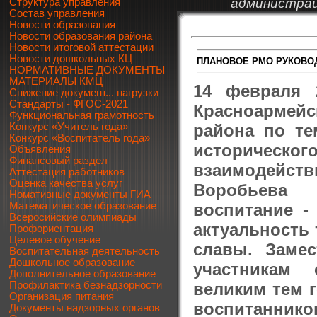
администрац
Структура управления
Состав управления
Новости образования
Новости образования района
Новости итоговой аттестации
Новости дошкольных КЦ
ПЛАНОВОЕ РМО РУКОВО
НОРМАТИВНЫЕ ДОКУМЕНТЫ
МАТЕРИАЛЫ КМЦ
14 февраля 
Снижение документ... нагрузки
Стандарты - ФГОС-2021
Красноармей
Функциональная грамотность
района по те
Конкурс «Учитель года»
Конкурс «Воспитатель года»
историческо
Объявления
Финансовый раздел
взаимодейст
Аттестация работников
Оценка качества услуг
Воробьева 
Номативные документы ГИА
воспитание -
Математическое образование
Всеросийские олимпиады
актуальность 
Профориентация
Целевое обучение
славы. Замес
Воспитательная деятельность
Дошкольное образование
участникам 
Дополнительное образование
великим тем 
Профилактика безнадзорности
Организация питания
воспитаннико
Документы надзорных органов