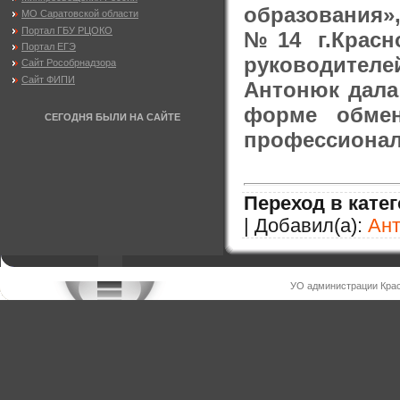
образования»
МО Саратовской области
Портал ГБУ РЦОКО
№14 г.Красн
Портал ЕГЭ
руководител
Сайт Рособрнадзора
Сайт ФИПИ
Антонюк дала
форме обме
СЕГОДНЯ БЫЛИ НА САЙТЕ
профессионал
Переход в кате
| Добавил(а):
Ан
УО администрации Крас