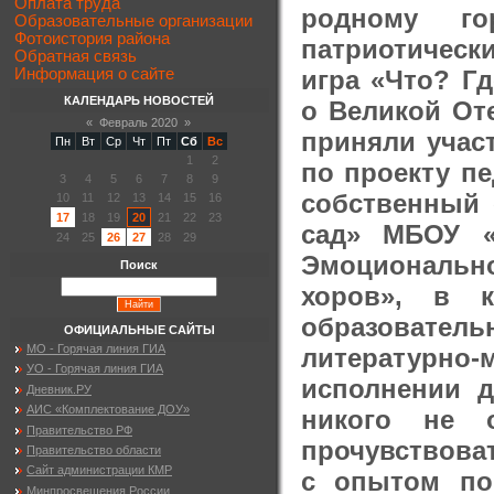
Оплата труда
родному го
Образовательные организации
Фотоистория района
патриотическ
Обратная связь
игра «Что? Г
Информация о сайте
КАЛЕНДАРЬ НОВОСТЕЙ
о Великой От
«
Февраль 2020
»
приняли участ
Пн
Вт
Ср
Чт
Пт
Сб
Вс
1
2
по проекту пе
3
4
5
6
7
8
9
собственный 
10
11
12
13
14
15
16
17
18
19
20
21
22
23
сад» МБОУ 
24
25
26
27
28
29
Эмоциональн
Поиск
хоров», в 
образовател
ОФИЦИАЛЬНЫЕ САЙТЫ
МО - Горячая линия ГИА
литературно
УО - Горячая линия ГИА
исполнении 
Дневник.РУ
АИС «Комплектование ДОУ»
никого не 
Правительство РФ
прочувствова
Правительство области
Сайт администрации КМР
с опытом по
Минпросвещения России