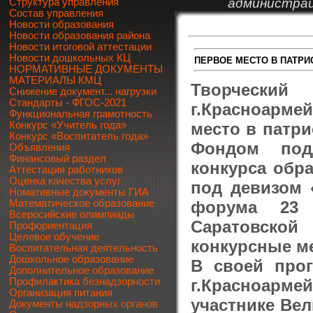
администрац
Структура управления
Состав управления
Новости образования
Новости образования района
Новости итоговой аттестации
Новости дошкольных КЦ
ПЕРВОЕ МЕСТО В ПАТР
НОРМАТИВНЫЕ ДОКУМЕНТЫ
МАТЕРИАЛЫ КМЦ
Творчески
Снижение документ... нагрузки
Стандарты - ФГОС-2021
г.Красноарме
Функциональная грамотность
место в патр
Конкурс «Учитель года»
Конкурс «Воспитатель года»
Фондом подд
Объявления
Финансовый раздел
конкурса обр
Аттестация работников
Оценка качества услуг
под девизом 
Номативные документы ГИА
форума 23 
Математическое образование
Всеросийские олимпиады
Саратовской
Профориентация
Целевое обучение
конкурсные м
Воспитательная деятельность
Дошкольное образование
В своей про
Дополнительное образование
г.Красноарме
Профилактика безнадзорности
Организация питания
участнике Ве
Документы надзорных органов