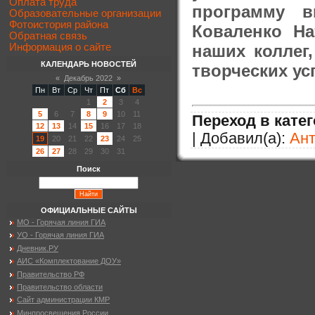
Оплата труда
программу 
Образовательные организации
Фотоистория района
Коваленко Н
Обратная связь
наших коллег
Информация о сайте
КАЛЕНДАРЬ НОВОСТЕЙ
творческих ус
«
Декабрь 2022
»
Пн
Вт
Ср
Чт
Пт
Сб
Вс
1
2
3
4
5
6
7
8
9
10
11
Переход в кате
12
13
14
15
16
17
18
| Добавил(а):
Ан
19
20
21
22
23
24
25
26
27
28
29
30
31
Поиск
ОФИЦИАЛЬНЫЕ САЙТЫ
МО - Горячая линия ГИА
УО - Горячая линия ГИА
Дневник.РУ
АИС «Комплектование ДОУ»
Правительство РФ
Правительство области
Сайт администрации КМР
Минпросвещения России