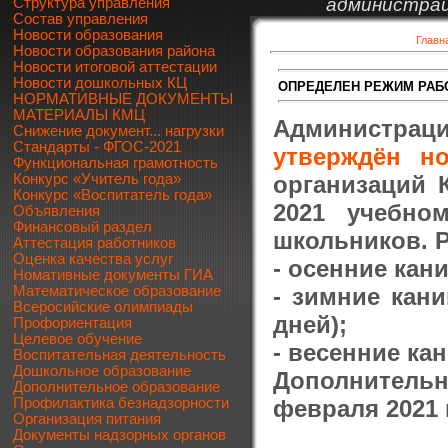
администрац
Структура управления
Состав управления
Новости образования
Главн
Новости образования района
Новости итоговой аттестации
Новости дошкольных КЦ
ОПРЕДЕЛЕН РЕЖИМ РАБО
НОРМАТИВНЫЕ ДОКУМЕНТЫ
МАТЕРИАЛЫ КМЦ
Администрац
Снижение документ... нагрузки
Стандарты - ФГОС-2021
утверждён н
Функциональная грамотность
организаций 
Конкурс «Учитель года»
Конкурс «Воспитатель года»
2021 учебно
Объявления
Финансовый раздел
школьников. 
Аттестация работников
Оценка качества услуг
- осенние кани
Номативные документы ГИА
- зимние кани
Математическое образование
Всеросийские олимпиады
дней);
Профориентация
Целевое обучение
- весенние кан
Воспитательная деятельность
Дошкольное образование
Дополнительн
Дополнительное образование
февраля 2021 
Профилактика безнадзорности
Организация питания
Документы надзорных органов