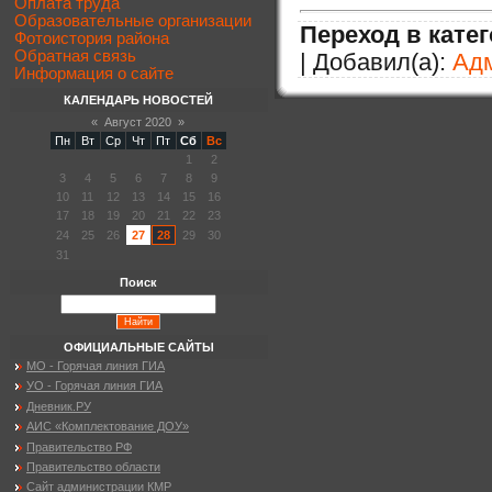
Оплата труда
Образовательные организации
Переход в кате
Фотоистория района
Обратная связь
| Добавил(а):
Ад
Информация о сайте
КАЛЕНДАРЬ НОВОСТЕЙ
«
Август 2020
»
Пн
Вт
Ср
Чт
Пт
Сб
Вс
1
2
3
4
5
6
7
8
9
10
11
12
13
14
15
16
17
18
19
20
21
22
23
24
25
26
27
28
29
30
31
Поиск
ОФИЦИАЛЬНЫЕ САЙТЫ
МО - Горячая линия ГИА
УО - Горячая линия ГИА
Дневник.РУ
АИС «Комплектование ДОУ»
Правительство РФ
Правительство области
Сайт администрации КМР