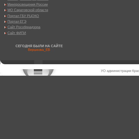
Минпросвещения России
МО Саратовской области
Портал ГБУ РЦОКО
Портал ЕГЭ
Сайт Рособрнадзора
Сайт ФИПИ
СЕГОДНЯ БЫЛИ НА САЙТЕ
Вершкова_ЕВ
УО администрации Крас