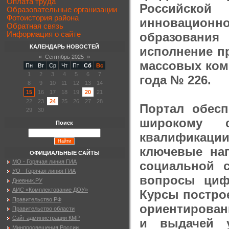
Оплата труда
Российской
Образовательные организации
Фотоистория района
инновационн
Обратная связь
образования
Информация о сайте
КАЛЕНДАРЬ НОВОСТЕЙ
исполнение п
«
Сентябрь 2025
»
массовых ком
Пн
Вт
Ср
Чт
Пт
Сб
Вс
1
2
3
4
5
6
7
года № 226.
8
9
10
11
12
13
14
15
16
17
18
19
20
21
22
23
24
25
26
27
28
Портал обесп
29
30
широкому с
Поиск
квалификац
ключевые нап
ОФИЦИАЛЬНЫЕ САЙТЫ
МО - Горячая линия ГИА
социальной 
УО - Горячая линия ГИА
вопросы циф
Дневник.РУ
АИС «Комплектование ДОУ»
Курсы постро
Правительство РФ
ориентирован
Правительство области
Сайт администрации КМР
и выдачей 
Минпросвещения России