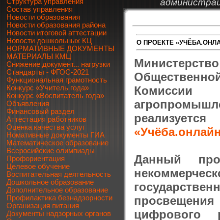
администрац
Структура управления
Состав управления
Новости образования
Новости образования района
Новости итоговой аттестации
Новости дошкольных КЦ
О ПРОЕКТЕ «УЧЁБА.ОНЛ
НОРМАТИВНЫЕ ДОКУМЕНТЫ
МАТЕРИАЛЫ КМЦ
Министерст
Снижение документ... нагрузки
Стандарты - ФГОС-2021
Общественно
Функциональная грамотность
Комиссии
Конкурс «Учитель года»
Конкурс «Воспитатель года»
агропромыш
Объявления
Финансовый раздел
реализуетс
Аттестация работников
Оценка качества услуг
«Учёба.онлайн»
Номативные документы ГИА
Математическое образование
Всеросийские олимпиады
Данный про
Профориентация
Целевое обучение
некоммерче
Воспитательная деятельность
Дошкольное образование
государстве
Дополнительное образование
просвещени
Профилактика безнадзорности
Организация питания
цифрового 
Документы надзорных органов