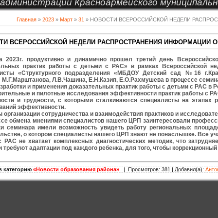
администрации Красноармейского муниципальн
Главная
»
2023
»
Март
»
31
» НОВОСТИ ВСЕРОССИЙСКОЙ НЕДЕЛИ РАСПРОС
ТИ ВСЕРОССИЙСКОЙ НЕДЕЛИ РАСПРОСТРАНЕНИЯ ИНФОРМАЦИИ О
а 2023г. продуктивно и динамично прошел третий день Всероссийско
ельных практик работы с детьми с РАС» в рамках Всероссийской не
исты «Структурного подразделения «МБДОУ Детский сад №16 г.Кра
М.Г.Марштанова, Л.В.Чашина, Е.Н.Казип, Е.О.Рахмушева в процессе семи
зработки и применения доказательных практик работы с детьми с РАС в Р
рительные и пилотные исследования эффективности практик работы с РА
ности и трудности, с которыми сталкиваются специалисты на этапах р
ваний эффективности.
 организации сотрудничества и взаимодействия практиков и исследовате
ссе обмена мнениями специалистов нашего ЦРП заинтересовали професси
ки семинара имели возможность увидеть работу региональных площад
ьстве, о котором специалисты нашего ЦРП знают не понаслышке. Все уча
с РАС не хватает комплексных диагностических методик, что затрудняе
 требуют адаптации под каждого ребенка, для того, чтобы коррекционны
в категорию
«Новости образования района»
| Просмотров: 381 | Добавил(а):
Анто