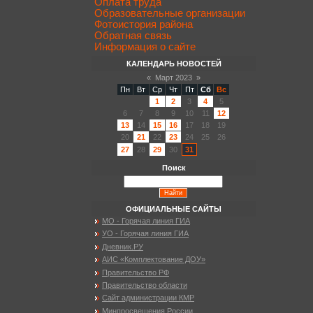
Оплата труда
Образовательные организации
Фотоистория района
Обратная связь
Информация о сайте
КАЛЕНДАРЬ НОВОСТЕЙ
«
Март 2023
»
Пн
Вт
Ср
Чт
Пт
Сб
Вс
1
2
3
4
5
6
7
8
9
10
11
12
13
14
15
16
17
18
19
20
21
22
23
24
25
26
27
28
29
30
31
Поиск
ОФИЦИАЛЬНЫЕ САЙТЫ
МО - Горячая линия ГИА
УО - Горячая линия ГИА
Дневник.РУ
АИС «Комплектование ДОУ»
Правительство РФ
Правительство области
Сайт администрации КМР
Минпросвещения России