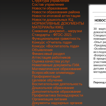
Структура управления
Состав управления
Новости образования
Новости образования района
Новости итоговой аттестации
Новости дошкольных КЦ
НОВОС
НОРМАТИВНЫЕ ДОКУМЕНТЫ
МАТЕРИАЛЫ КМЦ
30 март
Снижение документ... нагрузки
доказат
Стандарты - ФГОС-2021
Специал
Функциональная грамотность
помощи» 
-Опыт ра
Конкурс «Учитель года»
-Предва
Конкурс «Воспитатель года»
-Особен
Объявления
исследо
Финансовый раздел
-Вопросы
Аттестация работников
В проце
Оценка качества услуг
участни
Номативные документы ГИА
вмешател
детьми 
Математическое образование
методики
Всеросийские олимпиады
Профориентация
Целевое обучение
Переход 
Воспитательная деятельность
Дошкольное образование
Дополнительное образование
Профилактика безнадзорности
Организация питания
Документы надзорных органов