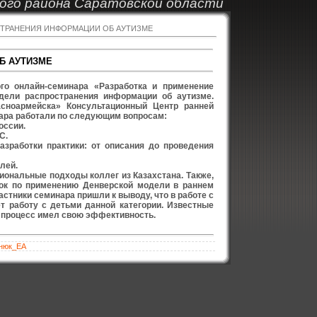
ого района Саратовской области
ТРАНЕНИЯ ИНФОРМАЦИИ ОБ АУТИЗМЕ
Б АУТИЗМЕ
го онлайн-семинара «Разработка и применение
дели распространения информации об аутизме.
сноармейска» Консультационный Центр ранней
нара работали по следующим вопросам:
оссии.
С.
азработки практики: от описания до проведения
лей.
ональные подходы коллег из Казахстана. Также,
ок по применению Денверской модели в раннем
стники семинара пришли к выводу, что в работе с
т работу с детьми данной категории. Известные
й процесс имел свою эффективность.
нюк_ЕА