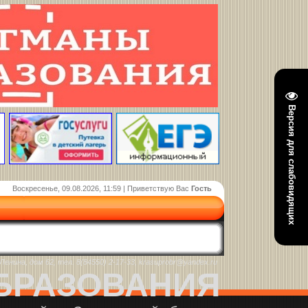
Версия для слабовидящих
Воскресенье, 09.08.2026, 11:59 | Приветствую Вас
Гость
енина, дом 62, тел. 8(84550) 2-17-33, krasuprobr@yandex.ru
БРАЗОВАНИЯ