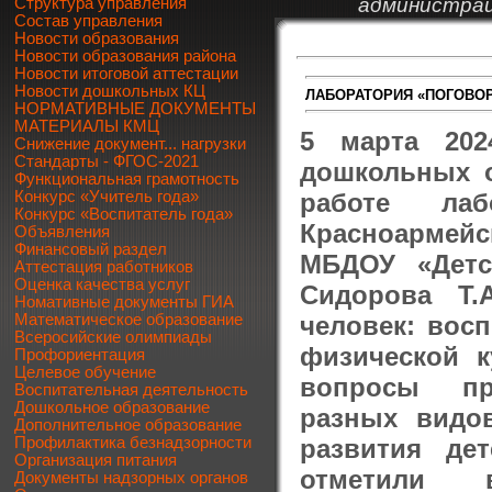
администрац
Структура управления
Состав управления
Новости образования
Новости образования района
Новости итоговой аттестации
Новости дошкольных КЦ
ЛАБОРАТОРИЯ «ПОГОВО
НОРМАТИВНЫЕ ДОКУМЕНТЫ
МАТЕРИАЛЫ КМЦ
5 марта 20
Снижение документ... нагрузки
Стандарты - ФГОС-2021
дошкольных о
Функциональная грамотность
работе ла
Конкурс «Учитель года»
Конкурс «Воспитатель года»
Красноармейс
Объявления
Финансовый раздел
МБДОУ «Детс
Аттестация работников
Оценка качества услуг
Сидорова Т.
Номативные документы ГИА
человек: восп
Математическое образование
Всеросийские олимпиады
физической к
Профориентация
Целевое обучение
вопросы про
Воспитательная деятельность
Дошкольное образование
разных видо
Дополнительное образование
развития де
Профилактика безнадзорности
Организация питания
отметили
Документы надзорных органов