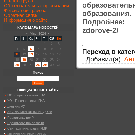
Оплата труда
образовател
Образовательные организации
Фотоистория района
образования.
Обратная связь
Подробнее: htt
Информация о сайте
КАЛЕНДАРЬ НОВОСТЕЙ
zdorove-2/
«
Март 2024
»
Пн
Вт
Ср
Чт
Пт
Сб
Вс
1
2
3
4
5
6
7
8
9
10
Переход в кате
11
12
13
14
15
16
17
| Добавил(а):
Ан
18
19
20
21
22
23
24
25
26
27
28
29
30
31
Поиск
ОФИЦИАЛЬНЫЕ САЙТЫ
МО - Горячая линия ГИА
УО - Горячая линия ГИА
Дневник.РУ
АИС «Комплектование ДОУ»
Правительство РФ
Правительство области
Сайт администрации КМР
Минпросвещения России