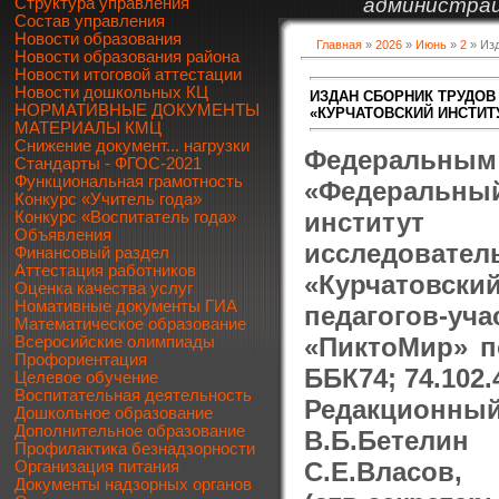
администрац
Структура управления
Состав управления
Новости образования
Главная
»
2026
»
Июнь
»
2
» Из
Новости образования района
Новости итоговой аттестации
Новости дошкольных КЦ
ИЗДАН СБОРНИК ТРУДОВ
НОРМАТИВНЫЕ ДОКУМЕНТЫ
«КУРЧАТОВСКИЙ ИНСТИТ
МАТЕРИАЛЫ КМЦ
Снижение документ... нагрузки
Федеральны
Стандарты - ФГОС-2021
Функциональная грамотность
«Федеральны
Конкурс «Учитель года»
институт 
Конкурс «Воспитатель года»
Объявления
исследовате
Финансовый раздел
Аттестация работников
«Курчатовск
Оценка качества услуг
Номативные документы ГИА
педагогов-у
Математическое образование
«ПиктоМир» по
Всеросийские олимпиады
Профориентация
ББК74; 74.102.
Целевое обучение
Воспитательная деятельность
Редакционный
Дошкольное образование
Дополнительное образование
В.Б.Бетелин
Профилактика безнадзорности
С.Е.Власов,
Организация питания
Документы надзорных органов