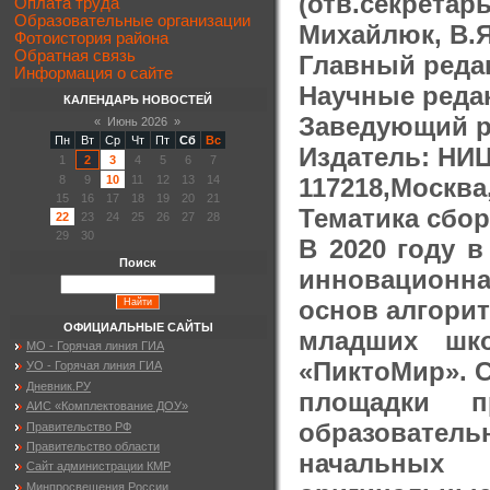
(отв.секрета
Оплата труда
Образовательные организации
Михайлюк, В.Я
Фотоистория района
Обратная связь
Главный редак
Информация о сайте
Научные редак
КАЛЕНДАРЬ НОВОСТЕЙ
Заведующий р
«
Июнь 2026
»
Пн
Вт
Ср
Чт
Пт
Сб
Вс
Издатель: НИЦ
1
2
3
4
5
6
7
117218,Москва
8
9
10
11
12
13
14
15
16
17
18
19
20
21
Тематика сбор
22
23
24
25
26
27
28
29
30
В 2020 году 
Поиск
инновационн
основ алгори
ОФИЦИАЛЬНЫЕ САЙТЫ
младших шко
МО - Горячая линия ГИА
«ПиктоМир». С
УО - Горячая линия ГИА
Дневник.РУ
площадки п
АИС «Комплектование ДОУ»
образователь
Правительство РФ
Правительство области
начальных 
Сайт администрации КМР
Минпросвещения России