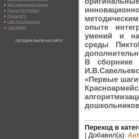
оригинальные
МО Саратовской области
инновацион
Портал ГБУ РЦОКО
методическим
Портал ЕГЭ
Сайт Рособрнадзора
опыте интег
Сайт ФИПИ
умений и на
СЕГОДНЯ БЫЛИ НА САЙТЕ
среды Пикто
дополнительн
В сборнике 
И.В.Савельево
«Первые шаги
Красноармей
алгоритмиза
дошкольников
Переход в кате
| Добавил(а):
Ан