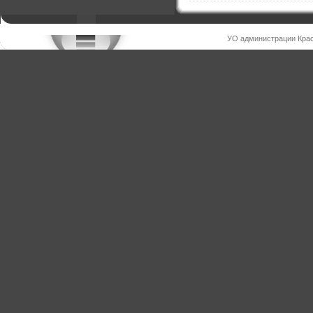
УО администрации Крас