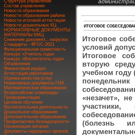
администрац
Структура управления
Состав управления
Новости образования
Новости образования района
Новости итоговой аттестации
Новости дошкольных КЦ
ИТОГОВОЕ СОБЕСЕДОВА
НОРМАТИВНЫЕ ДОКУМЕНТЫ
МАТЕРИАЛЫ КМЦ
Итоговое соб
Снижение документ... нагрузки
Стандарты - ФГОС-2021
условий допус
Функциональная грамотность
Итоговое со
Конкурс «Учитель года»
Конкурс «Воспитатель года»
вторую сред
Объявления
Финансовый раздел
учебном году 
Аттестация работников
Оценка качества услуг
понедельни
Номативные документы ГИА
собеседован
Математическое образование
Всеросийские олимпиады
«незачет», н
Профориентация
Целевое обучение
участники,
Воспитательная деятельность
Дошкольное образование
собеседовани
Дополнительное образование
(болезнь и
Профилактика безнадзорности
Организация питания
документальн
Документы надзорных органов