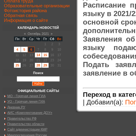
Оплата труда
Расписание п
Образовательные организации
Фотоистория района
языку в 2021/
Обратная связь
основной срок
Информация о сайте
КАЛЕНДАРЬ НОВОСТЕЙ
дополнительны
«
Октябрь 2021
»
Заявления об
Пн
Вт
Ср
Чт
Пт
Сб
Вс
1
2
3
языку пода
4
5
6
7
8
9
10
собеседовани
11
12
13
14
15
16
17
18
19
20
21
22
23
24
Подать заяв
25
26
27
28
29
30
31
заявление в 
Поиск
ОФИЦИАЛЬНЫЕ САЙТЫ
Переход в кате
МО - Горячая линия ГИА
| Добавил(а):
По
УО - Горячая линия ГИА
Дневник.РУ
АИС «Комплектование ДОУ»
Правительство РФ
Правительство области
Сайт администрации КМР
Минпросвещения России