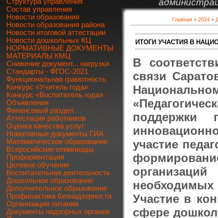
администрац
Структура управления
Состав управления
Новости образования
Главная
»
2024
»
Новости образования района
Новости итоговой аттестации
Новости дошкольных КЦ
ИТОГИ УЧАСТИЯ В НАЦИ
НОРМАТИВНЫЕ ДОКУМЕНТЫ
МАТЕРИАЛЫ КМЦ
В соответст
Снижение документ... нагрузки
Стандарты - ФГОС-2021
связи Саратов
Функциональная грамотность
Национальн
Конкурс «Учитель года»
Конкурс «Воспитатель года»
«Педагогиче
Объявления
Финансовый раздел
поддержки 
Аттестация работников
Оценка качества услуг
инновацион
Номативные документы ГИА
участие педаг
Математическое образование
Всеросийские олимпиады
формирование
Профориентация
Целевое обучение
организаци
Воспитательная деятельность
Дошкольное образование
необходимых
Дополнительное образование
Участие в кон
Профилактика безнадзорности
Организация питания
сфере дошкол
Документы надзорных органов