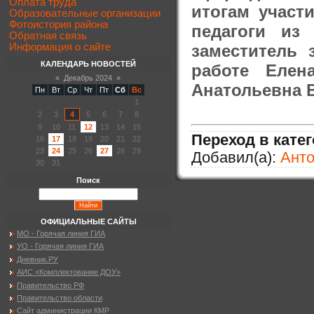
Оплата труда
итогам участ
Образовательные организации
Фотоистория района
педагоги из
Обратная связь
заместитель 
Информация о сайте
КАЛЕНДАРЬ НОВОСТЕЙ
работе Елен
«
Декабрь 2024
»
Анатольевна 
Пн
Вт
Ср
Чт
Пт
Сб
Вс
1
2
3
4
5
6
7
8
9
10
11
12
13
14
15
Переход в кате
16
17
18
19
20
21
22
23
24
25
26
27
28
29
Добавил(а):
Ант
30
31
Поиск
ОФИЦИАЛЬНЫЕ САЙТЫ
МО - Горячая линия ГИА
УО - Горячая линия ГИА
Дневник.РУ
АИС «Комплектование ДОУ»
Правительство РФ
Правительство области
Сайт администрации КМР