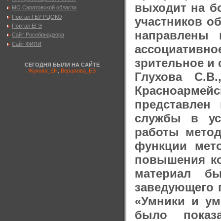
выходит на б
МО Саратовской области
Портал ГБУ РЦОКО
участников о
Портал ЕГЭ
направлены 
Сайт Рособрнадзора
Сайт ФИПИ
ассоциативн
зрительное и 
СЕГОДНЯ БЫЛИ НА САЙТЕ
Жукова_ЕН
,
Вершкова_ЕВ
Глухова С.
Красноармейс
представлен
службы в ус
работы метод
функции мет
повышения ко
материал бы
заведующего 
«Умники и ум
было показ