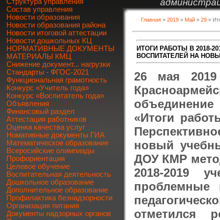
администрац
Структура управления
Состав управления
Новости образования
Главная
»
2019
»
Май
»
29
» Ит
Новости образования района
Новости итоговой аттестации
Новости дошкольных КЦ
ИТОГИ РАБОТЫ В 2018-
НОРМАТИВНЫЕ ДОКУМЕНТЫ
ВОСПИТАТЕЛЕЙ НА НОВ
МАТЕРИАЛЫ КМЦ
Снижение документ... нагрузки
Стандарты - ФГОС-2021
26 мая 201
Функциональная грамотность
Красноармей
Конкурс «Учитель года»
Конкурс «Воспитатель года»
объединение
Объявления
Финансовый раздел
«Итоги работ
Аттестация работников
Оценка качества услуг
Перспективн
Номативные документы ГИА
новый учебны
Математическое образование
Всеросийские олимпиады
ДОУ КМР метод
Профориентация
Целевое обучение
2018-2019 
Воспитательная деятельность
Дошкольное образование
проблемные 
Дополнительное образование
педагогическ
Профилактика безнадзорности
Организация питания
отметился р
Документы надзорных органов