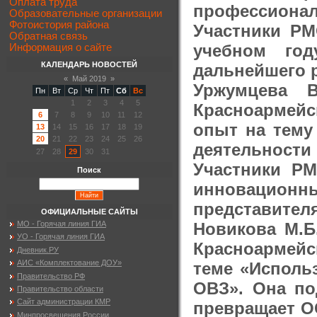
Оплата труда
профессион
Образовательные организации
Фотоистория района
Участники РМ
Обратная связь
учебном год
Информация о сайте
КАЛЕНДАРЬ НОВОСТЕЙ
дальнейшего 
«
Май 2019
»
Уржумцева 
Пн
Вт
Ср
Чт
Пт
Сб
Вс
1
2
3
4
5
Красноармей
6
7
8
9
10
11
12
опыт на тему
13
14
15
16
17
18
19
20
21
22
23
24
25
26
деятельност
27
28
29
30
31
Участники Р
Поиск
инновационн
представителя
ОФИЦИАЛЬНЫЕ САЙТЫ
Новикова М.Б
МО - Горячая линия ГИА
УО - Горячая линия ГИА
Красноармейс
Дневник.РУ
АИС «Комплектование ДОУ»
теме «Исполь
Правительство РФ
ОВЗ». Она по
Правительство области
Сайт администрации КМР
превращает ОО
Минпросвещения России