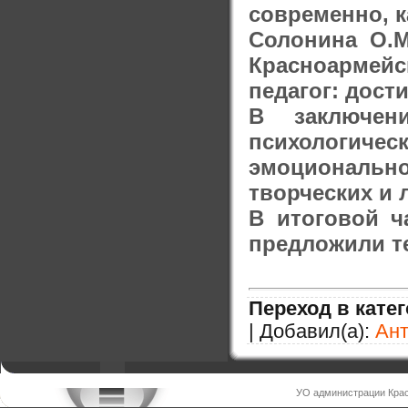
современно, к
Солонина О.М
Красноармейс
педагог: дост
В заключени
психологиче
эмоционально
творческих и 
В итоговой ч
предложили т
Переход в кате
| Добавил(а):
Ан
УО администрации Крас