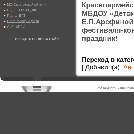
Красноармейс
МО Саратовской области
Портал ГБУ РЦОКО
МБДОУ «Детск
Портал ЕГЭ
Е.П.Арефиной
Сайт Рособрнадзора
Сайт ФИПИ
фестиваля-ко
праздник!
СЕГОДНЯ БЫЛИ НА САЙТЕ
Переход в кате
| Добавил(а):
Ан
УО администрации Крас