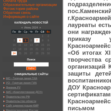
Оплата труда
подразделе
Образовательные организации
Фотоистория района
пос.Каменск
Обратная связь
г.Красноарм
Информация о сайте
КАЛЕНДАРЬ НОВОСТЕЙ
лауреаты есть
«
Июнь 2024
»
они награжде
Пн
Вт
Ср
Чт
Пт
Сб
Вс
1
2
приказу у
3
4
5
6
7
8
9
Красноармейс
10
11
12
13
14
15
16
17
18
19
20
21
22
23
«Об итогах XI
24
25
26
27
28
29
30
творчества 
Поиск
организаций 
защиты дете
ОФИЦИАЛЬНЫЕ САЙТЫ
МО - Горячая линия ГИА
воспитаннико
УО - Горячая линия ГИА
ДОУ Красноар
Дневник.РУ
АИС «Комплектование ДОУ»
сертификат
Правительство РФ
Красноармейс
Правительство области
Сайт администрации КМР
письмом у
Минпросвещения России