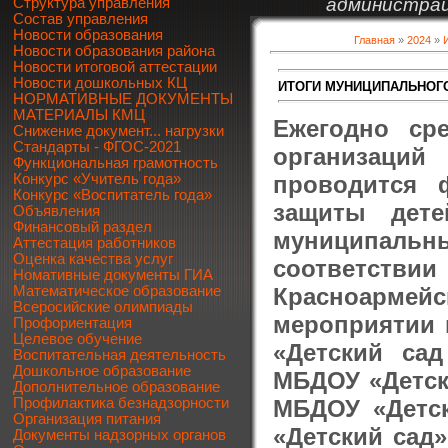
администрац
Структура управления
Состав управления
Новости образования
Главная
»
2024
»
Новости образования района
Новости итоговой аттестации
Новости дошкольных КЦ
ИТОГИ МУНИЦИПАЛЬНОГО
НОРМАТИВНЫЕ ДОКУМЕНТЫ
МАТЕРИАЛЫ КМЦ
Ежегодно ср
Снижение документ... нагрузки
Стандарты - ФГОС-2021
организаци
Функциональная грамотность
проводится 
Конкурс «Учитель года»
Конкурс «Воспитатель года»
защиты дете
Объявления
Финансовый раздел
муниципальны
Аттестация работников
Оценка качества услуг
соответствии
Номативные документы ГИА
Красноармейск
Математическое образование
Всеросийские олимпиады
мероприятии 
Профориентация
Целевое обучение
«Детский сад
Воспитательная деятельность
Дошкольное образование
МБДОУ «Детск
Дополнительное образование
МБДОУ «Детск
Профилактика безнадзорности
Организация питания
«Детский сад
Документы надзорных органов