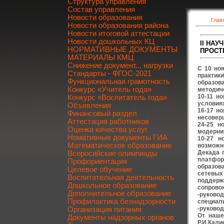
Структура управления
Состав управления
Новости образования
Глав
Новости образования района
Новости итоговой аттестации
Новости дошкольных КЦ
II НА
НОРМАТИВНЫЕ ДОКУМЕНТЫ
ПРОСТ
МАТЕРИАЛЫ КМЦ
Снижение документ... нагрузки
С 10 но
Стандарты - ФГОС-2021
практик
Функциональная грамотность
образов
Конкурс «Учитель года»
методич
10-11 н
Конкурс «Воспитатель года»
условия
Объявления
16-17 н
Финансовый раздел
несовер
Аттестация работников
24-25 н
Оценка качества услуг
модерни
Номативные документы ГИА
10-27 н
Математическое образование
возможно
Декада 
Всеросийские олимпиады
платфор
Профориентация
образов
Целевое обучение
сетевых
Воспитательная деятельность
поддерж
Дошкольное образование
сопровож
Дополнительное образование
-руковод
Профилактика безнадзорности
специал
-руковод
Организация питания
От наше
Документы надзорных органов
Р.И.Кали