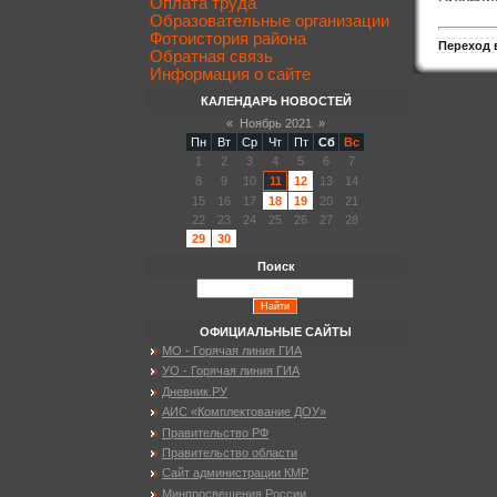
Оплата труда
Образовательные организации
Фотоистория района
Переход 
Обратная связь
Информация о сайте
КАЛЕНДАРЬ НОВОСТЕЙ
«
Ноябрь 2021
»
Пн
Вт
Ср
Чт
Пт
Сб
Вс
1
2
3
4
5
6
7
8
9
10
11
12
13
14
15
16
17
18
19
20
21
22
23
24
25
26
27
28
29
30
Поиск
ОФИЦИАЛЬНЫЕ САЙТЫ
МО - Горячая линия ГИА
УО - Горячая линия ГИА
Дневник.РУ
АИС «Комплектование ДОУ»
Правительство РФ
Правительство области
Сайт администрации КМР
Минпросвещения России