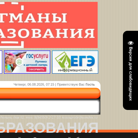
Версия для слабовидящих
Четверг, 06.08.2026, 07:15 | Приветствую Вас
Гость
енина, дом 62, тел. 8(84550) 2-17-33, krasuprobr@yandex.ru
БРАЗОВАНИЯ