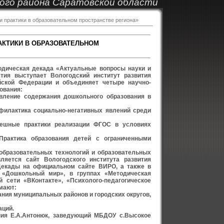
ого района Саратовской области
и практики в образовательном пространстве региона»
АКТИКИ В ОБРАЗОВАТЕЛЬНОМ
етодическая декада «Актуальные вопросы науки и
ятия выступает Вологодский институт развития
йской Федерации и объединяет четыре научно-
ования:
овление содержания дошкольного образования в
офилактика социально-негативных явлений среди
спешные практики реализации ФГОС в условиях
«Практика образования детей с ограниченными
образовательных технологий и образовательных
яется сайт Вологодского института развития
екады на официальном сайте ВИРО, а также в
 «Дошкольный мир», в группах «Методическая
сети «ВКонтакте», «Психолого-педагогическое
имают:
ния муниципальных районов и городских округов,
аций.
ния Е.А.Антонюк, заведующий МБДОУ с.Высокое