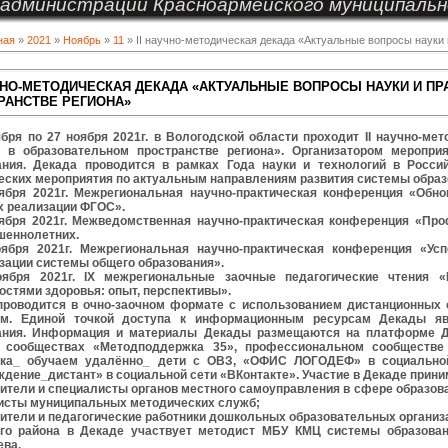
администрации Красноармейского муниципальн
ная
»
2021
»
Ноябрь
»
11
» II научно-методическая декада «Актуальные вопросы науки 
УЧНО-МЕТОДИЧЕСКАЯ ДЕКАДА «АКТУАЛЬНЫЕ ВОПРОСЫ НАУКИ И ПР
РАНСТВЕ РЕГИОНА»
ября по 27 ноября 2021г. в Вологодской области проходит II научно-м
и в образовательном пространстве региона». Организатором меропри
ания. Декада проводится в рамках Года науки и технологий в Росси
еских мероприятия по актуальным направлениям развития системы образ
оября 2021г. Межрегиональная научно-практическая конференция «Обн
х реализации ФГОС».
оября 2021г. Межведомственная научно-практическая конференция «Пр
шеннолетних.
оября 2021г. Межрегиональная научно-практическая конференция «У
зации системы общего образования».
оября 2021г. IX межрегиональные заочные педагогические чтения 
стями здоровья: опыт, перспективы».
проводится в очно-заочном формате с использованием дистанционных 
м. Единой точкой доступа к информационным ресурсам Декады явл
ания. Информация и материалы Декады размещаются на платформе Д
 сообществах «Методподдержка 35», профессиональном сообществе
ка_ обучаем удалённо_ дети с ОВЗ, «ОФИС ЛОГОДЕФ» в социальной 
дение_дистант» в социальной сети «ВКонтакте». Участие в Декаде прин
ители и специалисты органов местного самоуправления в сфере образова
исты муниципальных методических служб;
ители и педагогические работники дошкольных образовательных организ
го района в Декаде участвует методист МБУ КМЦ системы образова
ева.