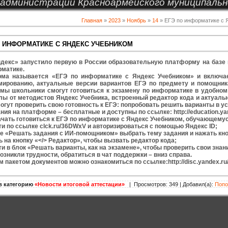
администрации Красноармейского муниципальн
Главная
»
2023
»
Ноябрь
»
14
» ЕГЭ по информатике с 
О ИНФОРМАТИКЕ С ЯНДЕКС УЧЕБНИКОМ
декс» запустило первую в России образовательную платформу на базе и
рматике.
ма называется «ЕГЭ по информатике с Яндекс Учебником» и включае
мированию, актуальные версии вариантов ЕГЭ по предмету и помощник
мы школьники смогут готовиться к экзамену по информатике в удобном
лы от методистов Яндекс Учебника, встроенный редактор кода и актуаль
огут проверить свою готовность к ЕГЭ: попробовать решить варианты в у
ния на платформе – бесплатные и доступны по ссылке: http://education.yan
чать готовиться к ЕГЭ по информатике с Яндекс Учебником, обучающему
ти по ссылке clck.ru/36DWxV и авторизироваться с помощью Яндекс ID;
ке «Решать задания с ИИ-помощником» выбрать тему задания и нажать кн
ь на кнопку «</> Редактор», чтобы вызвать редактор кода;
ти в блок «Решать варианты, как на экзамене», чтобы проверить свои зна
возникли трудности, обратиться в чат поддержки – вниз справа.
 пакетом документов можно ознакомиться по ссылке:http://disc.yandex.r
в категорию
«Новости итоговой аттестации»
| Просмотров: 349 | Добавил(а):
Поп