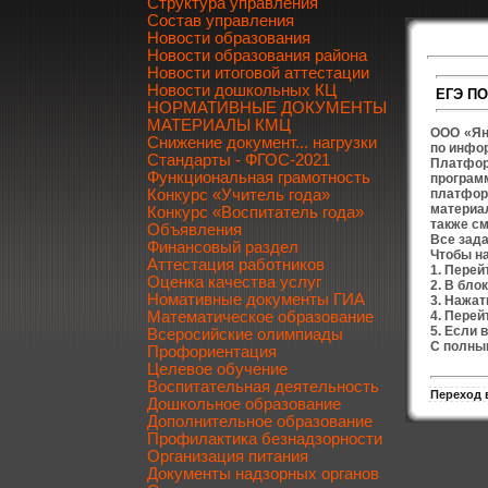
Структура управления
Состав управления
Новости образования
Новости образования района
Новости итоговой аттестации
Новости дошкольных КЦ
ЕГЭ П
НОРМАТИВНЫЕ ДОКУМЕНТЫ
МАТЕРИАЛЫ КМЦ
ООО «Ян
Снижение документ... нагрузки
по инфо
Стандарты - ФГОС-2021
Платфор
Функциональная грамотность
програм
платфор
Конкурс «Учитель года»
материа
Конкурс «Воспитатель года»
также см
Объявления
Все зада
Финансовый раздел
Чтобы на
Аттестация работников
1. Перей
Оценка качества услуг
2. В бло
Номативные документы ГИА
3. Нажат
4. Перей
Математическое образование
5. Если 
Всеросийские олимпиады
С полным
Профориентация
Целевое обучение
Воспитательная деятельность
Переход 
Дошкольное образование
Дополнительное образование
Профилактика безнадзорности
Организация питания
Документы надзорных органов