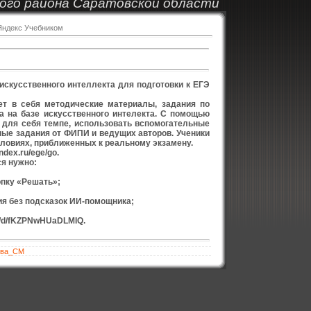
ого района Саратовской области
Яндекс Учебником
скусственного интеллекта для подготовки к ЕГЭ
т в себя методические материалы, задания по
а на базе искусственного интелекта. С помощью
 для себя темпе, использовать вспомогательные
ные задания от ФИПИ и ведущих авторов. Ученики
словиях, приближенных к реальному экзамену.
dex.ru/ege/go.
ся нужно:
опку «Решать»;
ния без подсказок ИИ-помощника;
u/d/fKZPNwHUaDLMIQ.
ова_СМ