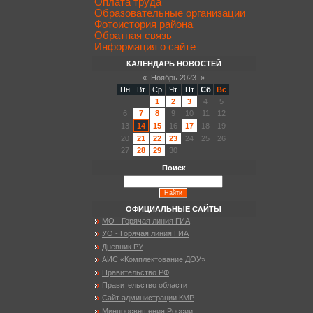
Оплата труда
Образовательные организации
Фотоистория района
Обратная связь
Информация о сайте
КАЛЕНДАРЬ НОВОСТЕЙ
«
Ноябрь 2023
»
Пн
Вт
Ср
Чт
Пт
Сб
Вс
1
2
3
4
5
6
7
8
9
10
11
12
13
14
15
16
17
18
19
20
21
22
23
24
25
26
27
28
29
30
Поиск
ОФИЦИАЛЬНЫЕ САЙТЫ
МО - Горячая линия ГИА
УО - Горячая линия ГИА
Дневник.РУ
АИС «Комплектование ДОУ»
Правительство РФ
Правительство области
Сайт администрации КМР
Минпросвещения России