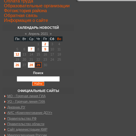
Оплата труда
Образовательные организации
Фотоистория района
Обратная связь
Информация о сайте
КАЛЕНДАРЬ НОВОСТЕЙ
«
Апрель 2021
»
Пн
Вт
Ср
Чт
Пт
Сб
Вс
1
2
3
4
5
6
7
8
9
10
11
12
13
14
15
16
17
18
19
20
21
22
23
24
25
26
27
28
29
30
Поиск
ОФИЦИАЛЬНЫЕ САЙТЫ
МО - Горячая линия ГИА
УО - Горячая линия ГИА
Дневник.РУ
АИС «Комплектование ДОУ»
Правительство РФ
Правительство области
Сайт администрации КМР
Минпросвещения России