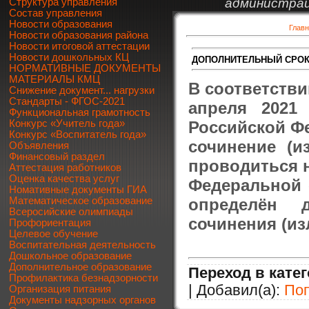
администрац
Структура управления
Состав управления
Новости образования
Глав
Новости образования района
Новости итоговой аттестации
Новости дошкольных КЦ
ДОПОЛНИТЕЛЬНЫЙ СРОК
НОРМАТИВНЫЕ ДОКУМЕНТЫ
МАТЕРИАЛЫ КМЦ
В соответстви
Снижение документ... нагрузки
Стандарты - ФГОС-2021
апреля 2021
Функциональная грамотность
Российской Фе
Конкурс «Учитель года»
Конкурс «Воспитатель года»
сочинение (и
Объявления
Финансовый раздел
проводиться н
Аттестация работников
Оценка качества услуг
Федеральной 
Номативные документы ГИА
определён 
Математическое образование
Всеросийские олимпиады
сочинения (изл
Профориентация
Целевое обучение
Воспитательная деятельность
Дошкольное образование
Дополнительное образование
Переход в кате
Профилактика безнадзорности
| Добавил(а):
По
Организация питания
Документы надзорных органов