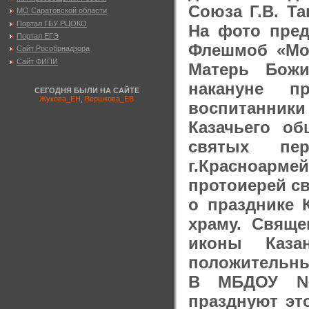
Союза Г.В. Та
МО Саратовской области
Портал ГБУ РЦОКО
На фото пре
Портал ЕГЭ
Флешмоб «Моя
Сайт Рособрнадзора
Сайт ФИПИ
Матерь Божи
накануне п
СЕГОДНЯ БЫЛИ НА САЙТЕ
Жукова_ЕН
,
Вершкова_ЕВ
воспитанники
Казачьего о
святых пе
г.Красноарм
протоиерей с
о празднике 
храму. Свяще
иконы Каза
положительны
В МБДОУ №1
празднуют эт