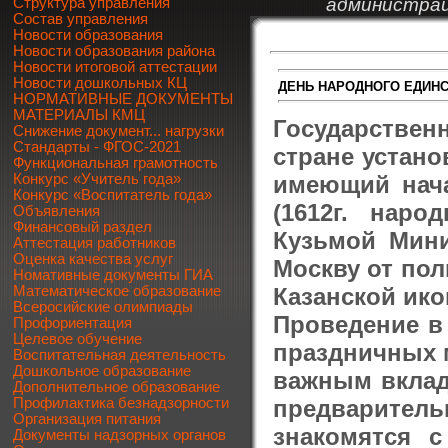
администрац
Структура управления
Состав управления
Новости образования
Новости образования района
Новости итоговой аттестации
Новости дошкольных КЦ
ДЕНЬ НАРОДНОГО ЕДИНС
НОРМАТИВНЫЕ ДОКУМЕНТЫ
МАТЕРИАЛЫ КМЦ
Государствен
Снижение документ... нагрузки
Стандарты - ФГОС-2021
стране устано
Функциональная грамотность
имеющий нача
Конкурс «Учитель года»
Конкурс «Воспитатель года»
(1612г. нар
Объявления
Финансовый раздел
Кузьмой Мин
Аттестация работников
Оценка качества услуг
Москву от пол
Номативные документы ГИА
Казанской ико
Математическое образование
Всеросийские олимпиады
Проведение в
Профориентация
Целевое обучение
праздничных 
Воспитательная деятельность
Дошкольное образование
важным вклад
Дополнительное образование
предварите
Профилактика безнадзорности
Организация питания
знакомятся с
Документы надзорных органов