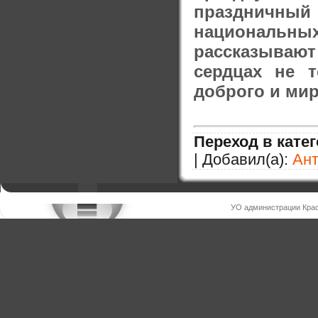
праздничны
национальных
рассказывают 
сердцах не 
доброго и мир
Переход в кате
| Добавил(а):
Ан
УО администрации Крас