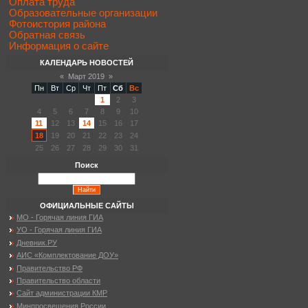
Оплата труда
Образовательные организации
Фотоистория района
Обратная связь
Информация о сайте
КАЛЕНДАРЬ НОВОСТЕЙ
«
Март 2019
»
Пн
Вт
Ср
Чт
Пт
Сб
Вс
1
2
3
4
5
6
7
8
9
10
11
12
13
14
15
16
17
18
19
20
21
22
23
24
25
26
27
28
29
30
31
Поиск
ОФИЦИАЛЬНЫЕ САЙТЫ
МО - Горячая линия ГИА
УО - Горячая линия ГИА
Дневник.РУ
АИС «Комплектование ДОУ»
Правительство РФ
Правительство области
Сайт администрации КМР
Минпросвещения России