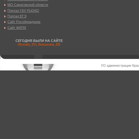
МО Саратовской области
Портал ГБУ РЦОКО
Портал ЕГЭ
Сайт Рособрнадзора
Сайт ФИПИ
СЕГОДНЯ БЫЛИ НА САЙТЕ
Жукова_ЕН
,
Вершкова_ЕВ
УО администрации Крас