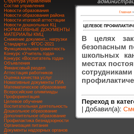
администрац
Структура управления
Состав управления
Новости образования
Главная
Новости образования района
Новости итоговой аттестации
Новости дошкольных КЦ
ЦЕЛЕВОЕ ПРОФИЛАКТИЧ
НОРМАТИВНЫЕ ДОКУМЕНТЫ
МАТЕРИАЛЫ КМЦ
В целях зак
Снижение документ... нагрузки
Стандарты - ФГОС-2021
безопасным п
Функциональная грамотность
школьных кан
Конкурс «Учитель года»
Конкурс «Воспитатель года»
местах постоя
Объявления
Финансовый раздел
сотрудника
Аттестация работников
Оценка качества услуг
профилактиче
Номативные документы ГИА
Математическое образование
Всеросийские олимпиады
Профориентация
Переход в кате
Целевое обучение
Воспитательная деятельность
| Добавил(а):
См
Дошкольное образование
Дополнительное образование
Профилактика безнадзорности
Организация питания
Документы надзорных органов