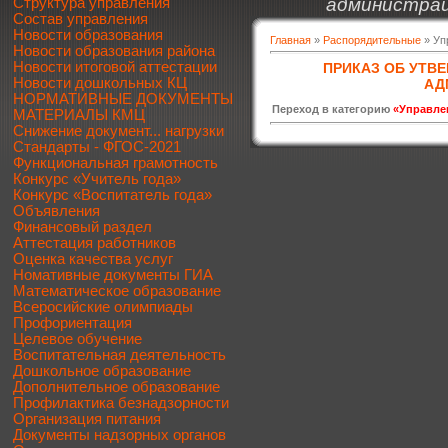
администрац
Структура управления
Состав управления
Новости образования
Главная
»
Распорядительные
» Уп
Новости образования района
Новости итоговой аттестации
ПРИКАЗ ОБ УТВ
Новости дошкольных КЦ
АД
НОРМАТИВНЫЕ ДОКУМЕНТЫ
Переход в категорию
«Управле
МАТЕРИАЛЫ КМЦ
Снижение документ... нагрузки
Стандарты - ФГОС-2021
Функциональная грамотность
Конкурс «Учитель года»
Конкурс «Воспитатель года»
Объявления
Финансовый раздел
Аттестация работников
Оценка качества услуг
Номативные документы ГИА
Математическое образование
Всеросийские олимпиады
Профориентация
Целевое обучение
Воспитательная деятельность
Дошкольное образование
Дополнительное образование
Профилактика безнадзорности
Организация питания
Документы надзорных органов