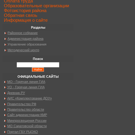
Оплата труда
Образовательные организации
Фотоистория района
Обратная связь
Информация о сайте
Разделы
Районное собрание
Администрация района
Управление образования
Методический центр
Поиск
ОФИЦИАЛЬНЫЕ САЙТЫ
МО - Горячая линия ГИА
УО - Горячая линия ГИА
Дневник.РУ
АИС «Комплектование ДОУ»
Правительство РФ
Правительство области
Сайт администрации КМР
Минпросвещения России
МО Саратовской области
Портал ГБУ РЦОКО