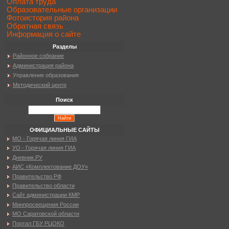
Оплата труда
Образовательные организации
Фотоистория района
Обратная связь
Информация о сайте
Разделы
Районное собрание
Администрация района
Управление образования
Методический центр
Поиск
ОФИЦИАЛЬНЫЕ САЙТЫ
МО - Горячая линия ГИА
УО - Горячая линия ГИА
Дневник.РУ
АИС «Комплектование ДОУ»
Правительство РФ
Правительство области
Сайт администрации КМР
Минпросвещения России
МО Саратовской области
Портал ГБУ РЦОКО