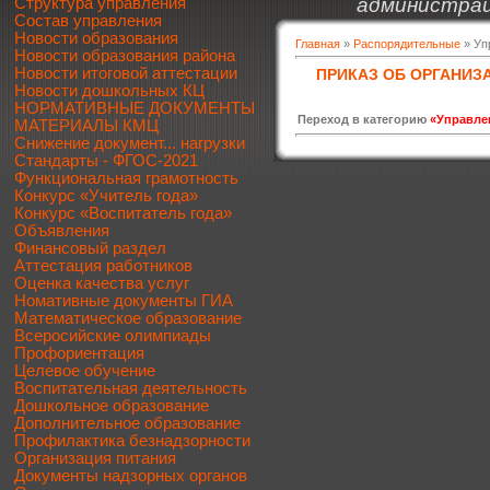
администрац
Структура управления
Состав управления
Новости образования
Главная
»
Распорядительные
» Уп
Новости образования района
Новости итоговой аттестации
ПРИКАЗ ОБ ОРГАНИЗ
Новости дошкольных КЦ
НОРМАТИВНЫЕ ДОКУМЕНТЫ
Переход в категорию
«Управле
МАТЕРИАЛЫ КМЦ
Снижение документ... нагрузки
Стандарты - ФГОС-2021
Функциональная грамотность
Конкурс «Учитель года»
Конкурс «Воспитатель года»
Объявления
Финансовый раздел
Аттестация работников
Оценка качества услуг
Номативные документы ГИА
Математическое образование
Всеросийские олимпиады
Профориентация
Целевое обучение
Воспитательная деятельность
Дошкольное образование
Дополнительное образование
Профилактика безнадзорности
Организация питания
Документы надзорных органов