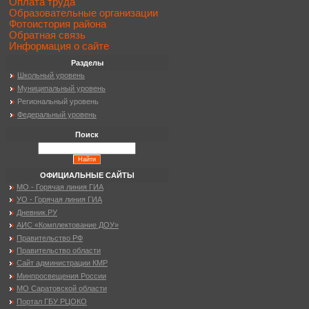
Оплата труда
Образовательные организации
Фотоистория района
Обратная связь
Информация о сайте
Разделы
Школьный уровень
Муниципальный уровень
Региональный уровень
Федеральный уровень
Поиск
ОФИЦИАЛЬНЫЕ САЙТЫ
МО - Горячая линия ГИА
УО - Горячая линия ГИА
Дневник.РУ
АИС «Комплектование ДОУ»
Правительство РФ
Правительство области
Сайт администрации КМР
Минпросвещения России
МО Саратовской области
Портал ГБУ РЦОКО