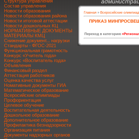
администрац
Структура управления
Состав управления
Новости образования
Главная
»
Всеросийские олимпиа
Новости образования района
Новости итоговой аттестации
ПРИКАЗ МИНПРОСВЕЩ
Новости дошкольных КЦ
НОРМАТИВНЫЕ ДОКУМЕНТЫ
Переход в категорию
«Региона
МАТЕРИАЛЫ КМЦ
Снижение документ... нагрузки
Стандарты - ФГОС-2021
Функциональная грамотность
Конкурс «Учитель года»
Конкурс «Воспитатель года»
Объявления
Финансовый раздел
Аттестация работников
Оценка качества услуг
Номативные документы ГИА
Математическое образование
Всеросийские олимпиады
Профориентация
Целевое обучение
Воспитательная деятельность
Дошкольное образование
Дополнительное образование
Профилактика безнадзорности
Организация питания
Документы надзорных органов