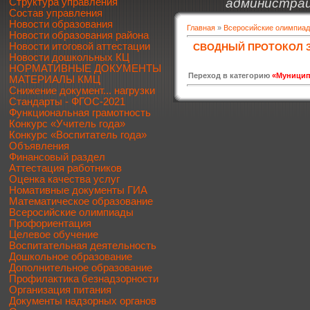
администрац
Структура управления
Состав управления
Новости образования
Главная
»
Всеросийские олимпиа
Новости образования района
Новости итоговой аттестации
СВОДНЫЙ ПРОТОКОЛ 
Новости дошкольных КЦ
НОРМАТИВНЫЕ ДОКУМЕНТЫ
Переход в категорию
«Муницип
МАТЕРИАЛЫ КМЦ
Снижение документ... нагрузки
Стандарты - ФГОС-2021
Функциональная грамотность
Конкурс «Учитель года»
Конкурс «Воспитатель года»
Объявления
Финансовый раздел
Аттестация работников
Оценка качества услуг
Номативные документы ГИА
Математическое образование
Всеросийские олимпиады
Профориентация
Целевое обучение
Воспитательная деятельность
Дошкольное образование
Дополнительное образование
Профилактика безнадзорности
Организация питания
Документы надзорных органов