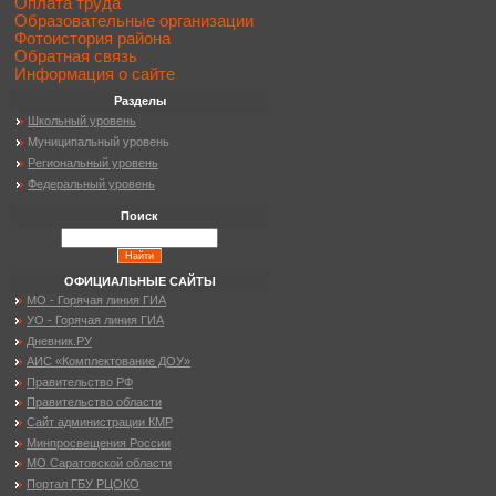
Оплата труда
Образовательные организации
Фотоистория района
Обратная связь
Информация о сайте
Разделы
Школьный уровень
Муниципальный уровень
Региональный уровень
Федеральный уровень
Поиск
ОФИЦИАЛЬНЫЕ САЙТЫ
МО - Горячая линия ГИА
УО - Горячая линия ГИА
Дневник.РУ
АИС «Комплектование ДОУ»
Правительство РФ
Правительство области
Сайт администрации КМР
Минпросвещения России
МО Саратовской области
Портал ГБУ РЦОКО