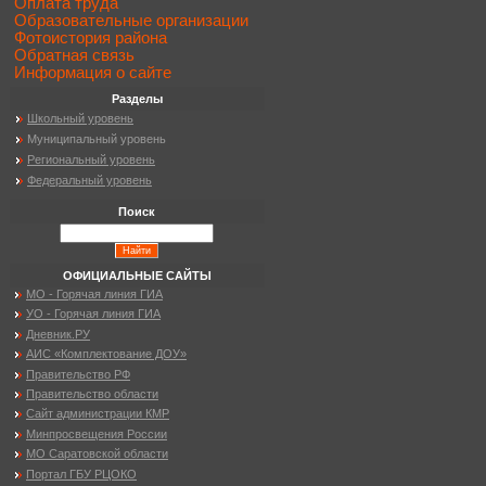
Оплата труда
Образовательные организации
Фотоистория района
Обратная связь
Информация о сайте
Разделы
Школьный уровень
Муниципальный уровень
Региональный уровень
Федеральный уровень
Поиск
ОФИЦИАЛЬНЫЕ САЙТЫ
МО - Горячая линия ГИА
УО - Горячая линия ГИА
Дневник.РУ
АИС «Комплектование ДОУ»
Правительство РФ
Правительство области
Сайт администрации КМР
Минпросвещения России
МО Саратовской области
Портал ГБУ РЦОКО