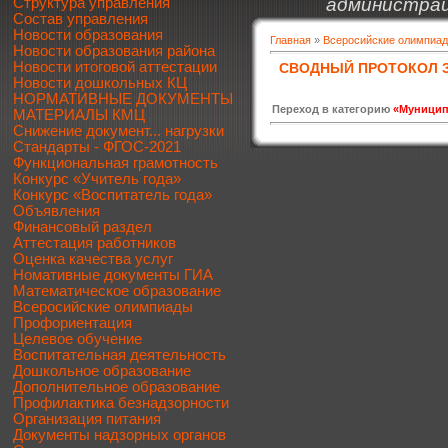
администрац
Структура управления
Состав управления
Новости образования
Главная
»
Всеросийские олимпиа
Новости образования района
Новости итоговой аттестации
СВОДНЫЙ ПРОТОКОЛ З
Новости дошкольных КЦ
НОРМАТИВНЫЕ ДОКУМЕНТЫ
Переход в категорию
«Муницип
МАТЕРИАЛЫ КМЦ
Снижение документ... нагрузки
Стандарты - ФГОС-2021
Функциональная грамотность
Конкурс «Учитель года»
Конкурс «Воспитатель года»
Объявления
Финансовый раздел
Аттестация работников
Оценка качества услуг
Номативные документы ГИА
Математическое образование
Всеросийские олимпиады
Профориентация
Целевое обучение
Воспитательная деятельность
Дошкольное образование
Дополнительное образование
Профилактика безнадзорности
Организация питания
Документы надзорных органов