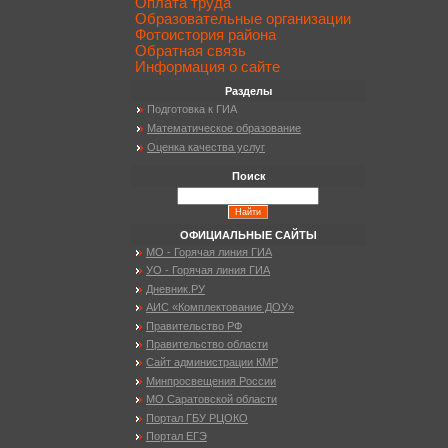
Оплата труда
Образовательные организации
Фотоистория района
Обратная связь
Информация о сайте
Разделы
Подготовка к ГИА
Математическое образование
Оценка качества услуг
Поиск
ОФИЦИАЛЬНЫЕ САЙТЫ
МО - Горячая линия ГИА
УО - Горячая линия ГИА
Дневник.РУ
АИС «Комплектование ДОУ»
Правительство РФ
Правительство области
Сайт администрации КМР
Минпросвещения России
МО Саратовской области
Портал ГБУ РЦОКО
Портал ЕГЭ