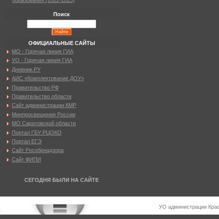
образования (2022-2023)
Поиск
ОФИЦИАЛЬНЫЕ САЙТЫ
МО - Горячая линия ГИА
УО - Горячая линия ГИА
Дневник.РУ
АИС «Комплектование ДОУ»
Правительство РФ
Правительство области
Сайт администрации КМР
Минпросвещения России
МО Саратовской области
Портал ГБУ РЦОКО
Портал ЕГЭ
Сайт Рособрнадзора
Сайт ФИПИ
СЕГОДНЯ БЫЛИ НА САЙТЕ
УО администрации Крас