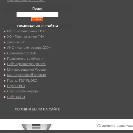
образования (2022-2023)
Поиск
ОФИЦИАЛЬНЫЕ САЙТЫ
МО - Горячая линия ГИА
УО - Горячая линия ГИА
Дневник.РУ
АИС «Комплектование ДОУ»
Правительство РФ
Правительство области
Сайт администрации КМР
Минпросвещения России
МО Саратовской области
Портал ГБУ РЦОКО
Портал ЕГЭ
Сайт Рособрнадзора
Сайт ФИПИ
СЕГОДНЯ БЫЛИ НА САЙТЕ
УО администрации Крас