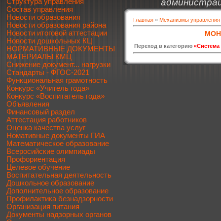
администрац
Структура управления
Состав управления
Новости образования
Главная
»
Механизмы управления
Новости образования района
Новости итоговой аттестации
МОН
Новости дошкольных КЦ
Переход в категорию
«Система 
НОРМАТИВНЫЕ ДОКУМЕНТЫ
МАТЕРИАЛЫ КМЦ
Снижение документ... нагрузки
Стандарты - ФГОС-2021
Функциональная грамотность
Конкурс «Учитель года»
Конкурс «Воспитатель года»
Объявления
Финансовый раздел
Аттестация работников
Оценка качества услуг
Номативные документы ГИА
Математическое образование
Всеросийские олимпиады
Профориентация
Целевое обучение
Воспитательная деятельность
Дошкольное образование
Дополнительное образование
Профилактика безнадзорности
Организация питания
Документы надзорных органов