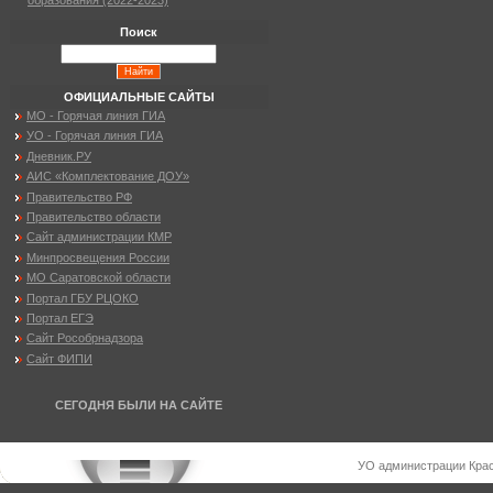
образования (2022-2023)
Поиск
ОФИЦИАЛЬНЫЕ САЙТЫ
МО - Горячая линия ГИА
УО - Горячая линия ГИА
Дневник.РУ
АИС «Комплектование ДОУ»
Правительство РФ
Правительство области
Сайт администрации КМР
Минпросвещения России
МО Саратовской области
Портал ГБУ РЦОКО
Портал ЕГЭ
Сайт Рособрнадзора
Сайт ФИПИ
СЕГОДНЯ БЫЛИ НА САЙТЕ
УО администрации Крас