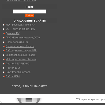
образования (2022-2023)
Поиск
ОФИЦИАЛЬНЫЕ САЙТЫ
МО - Горячая линия ГИА
УО - Горячая линия ГИА
Дневник.РУ
АИС «Комплектование ДОУ»
Правительство РФ
Правительство области
Сайт администрации КМР
Минпросвещения России
МО Саратовской области
Портал ГБУ РЦОКО
Портал ЕГЭ
Сайт Рособрнадзора
Сайт ФИПИ
СЕГОДНЯ БЫЛИ НА САЙТЕ
УО администрации Крас