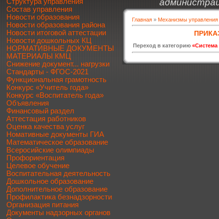
администрац
Структура управления
Состав управления
Новости образования
Главная
»
Механизмы управления
Новости образования района
Новости итоговой аттестации
ПРИКА
Новости дошкольных КЦ
Переход в категорию
«Система
НОРМАТИВНЫЕ ДОКУМЕНТЫ
МАТЕРИАЛЫ КМЦ
Снижение документ... нагрузки
Стандарты - ФГОС-2021
Функциональная грамотность
Конкурс «Учитель года»
Конкурс «Воспитатель года»
Объявления
Финансовый раздел
Аттестация работников
Оценка качества услуг
Номативные документы ГИА
Математическое образование
Всеросийские олимпиады
Профориентация
Целевое обучение
Воспитательная деятельность
Дошкольное образование
Дополнительное образование
Профилактика безнадзорности
Организация питания
Документы надзорных органов