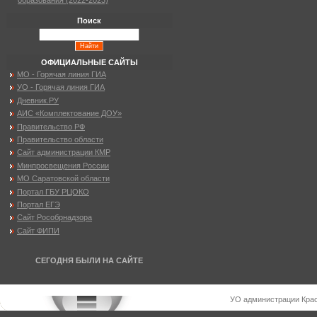
образования (2022-2023)
Поиск
ОФИЦИАЛЬНЫЕ САЙТЫ
МО - Горячая линия ГИА
УО - Горячая линия ГИА
Дневник.РУ
АИС «Комплектование ДОУ»
Правительство РФ
Правительство области
Сайт администрации КМР
Минпросвещения России
МО Саратовской области
Портал ГБУ РЦОКО
Портал ЕГЭ
Сайт Рособрнадзора
Сайт ФИПИ
СЕГОДНЯ БЫЛИ НА САЙТЕ
УО администрации Крас