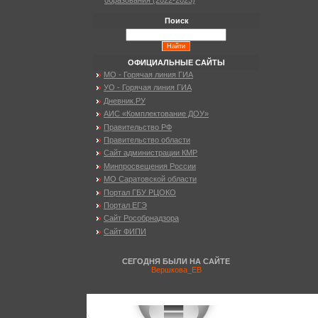
образования (2022-2023)
Поиск
ОФИЦИАЛЬНЫЕ САЙТЫ
МО - Горячая линия ГИА
УО - Горячая линия ГИА
Дневник.РУ
АИС «Комплектование ДОУ»
Правительство РФ
Правительство области
Сайт администрации КМР
Минпросвещения России
МО Саратовской области
Портал ГБУ РЦОКО
Портал ЕГЭ
Сайт Рособрнадзора
Сайт ФИПИ
СЕГОДНЯ БЫЛИ НА САЙТЕ
Вершкова_ЕВ