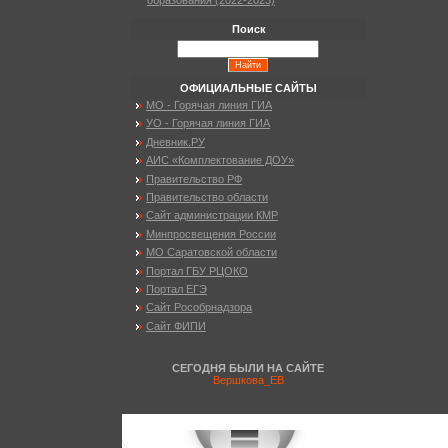
образования (2022-2023)
Поиск
ОФИЦИАЛЬНЫЕ САЙТЫ
МО - Горячая линия ГИА
УО - Горячая линия ГИА
Дневник.РУ
АИС «Комплектование ДОУ»
Правительство РФ
Правительство области
Сайт администрации КМР
Минпросвещения России
МО Саратовской области
Портал ГБУ РЦОКО
Портал ЕГЭ
Сайт Рособрнадзора
Сайт ФИПИ
СЕГОДНЯ БЫЛИ НА САЙТЕ
Вершкова_ЕВ