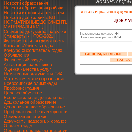
администрац
Новости образования
Новости образования района
Главная
»
Нормативные документ
Новости итоговой аттестации
Новости дошкольных КЦ
ДОКУМ
НОРМАТИВНЫЕ ДОКУМЕНТЫ
МАТЕРИАЛЫ КМЦ
Снижение документ... нагрузки
В разделе материалов:
44
Стандарты - ФГОС-2021
Показано материалов:
8-14
Функциональная грамотность
Конкурс «Учитель года»
Конкурс «Воспитатель года»
РАСПОРЯДИТЕЛЬНЫЕ
Объявления
Финансовый раздел
ГИА - об
Аттестация работников
Оценка качества услуг
Номативные документы ГИА
Математическое образование
Всеросийские олимпиады
Профориентация
Целевое обучение
Воспитательная деятельность
Дошкольное образование
Дополнительное образование
Профилактика безнадзорности
Организация питания
Документы надзорных органов
Оплата труда
Образовательные организации