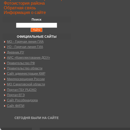
Фотоистория района
Обратная связь
Информация о сайте
Поиск
ОФИЦИАЛЬНЫЕ САЙТЫ
МО - Горячая линия ГИА
УО - Горячая линия ГИА
Дневник.РУ
АИС «Комплектование ДОУ»
Правительство РФ
Правительство области
Сайт администрации КМР
Минпросвещения России
МО Саратовской области
Портал ГБУ РЦОКО
Портал ЕГЭ
Сайт Рособрнадзора
Сайт ФИПИ
СЕГОДНЯ БЫЛИ НА САЙТЕ