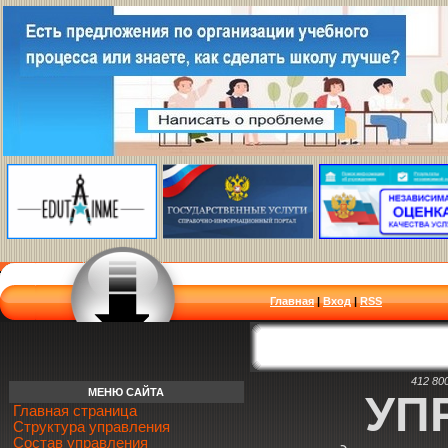
Главная
|
Вход
|
RSS
412 80
МЕНЮ САЙТА
УП
Главная страница
Структура управления
Состав управления