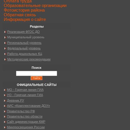
Оплата труда
Образовательные организации
Фотоистория района
Обратная связь
Информация о сайте
Разделы
Реализация ФГОС ДО
Муниципальный уровень
Региональный уровень
Федеральный уровень
Работа дошкольных КЦ
Методические рекомендации
Поиск
ОФИЦИАЛЬНЫЕ САЙТЫ
МО - Горячая линия ГИА
УО - Горячая линия ГИА
Дневник.РУ
АИС «Комплектование ДОУ»
Правительство РФ
Правительство области
Сайт администрации КМР
Минпросвещения России