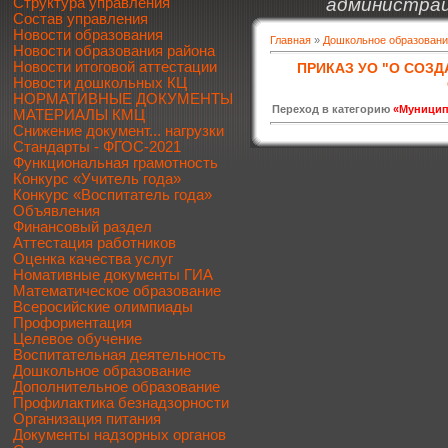
администрац
Структура управления
Состав управления
Новости образования
Главная
»
Дошкольное образован
Новости образования района
Новости итоговой аттестации
ПРИКАЗ УО "О СОЗ
Новости дошкольных КЦ
НОРМАТИВНЫЕ ДОКУМЕНТЫ
Переход в категорию
«Муницип
МАТЕРИАЛЫ КМЦ
Снижение документ... нагрузки
Стандарты - ФГОС-2021
Функциональная грамотность
Конкурс «Учитель года»
Конкурс «Воспитатель года»
Объявления
Финансовый раздел
Аттестация работников
Оценка качества услуг
Номативные документы ГИА
Математическое образование
Всеросийские олимпиады
Профориентация
Целевое обучение
Воспитательная деятельность
Дошкольное образование
Дополнительное образование
Профилактика безнадзорности
Организация питания
Документы надзорных органов