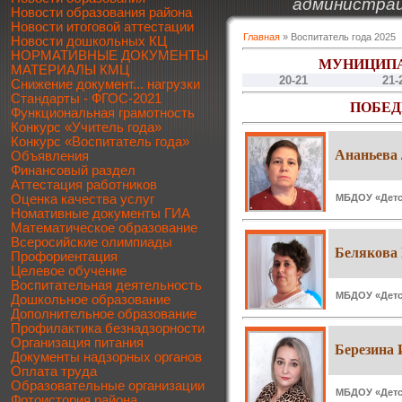
администрац
Новости образования района
Новости итоговой аттестации
Главная
» Воспитатель года 2025
Новости дошкольных КЦ
НОРМАТИВНЫЕ ДОКУМЕНТЫ
МУНИЦИПА
МАТЕРИАЛЫ КМЦ
20-21
21-
Снижение документ... нагрузки
Стандарты - ФГОС-2021
ПОБЕД
Функциональная грамотность
Конкурс «Учитель года»
Конкурс «Воспитатель года»
Ананьева
Объявления
Финансовый раздел
Аттестация работников
МБДОУ «Детск
Оценка качества услуг
Номативные документы ГИА
Математическое образование
Всеросийские олимпиады
Белякова
Профориентация
Целевое обучение
Воспитательная деятельность
МБДОУ «Детск
Дошкольное образование
Дополнительное образование
Профилактика безнадзорности
Организация питания
Березина 
Документы надзорных органов
Оплата труда
Образовательные организации
МБДОУ «Детск
Фотоистория района