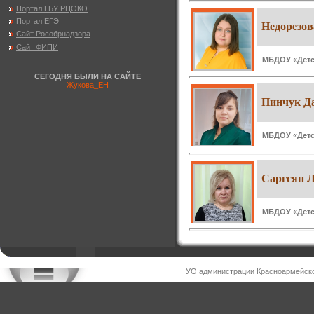
Портал ГБУ РЦОКО
Портал ЕГЭ
Недорезов
Сайт Рособрнадзора
Сайт ФИПИ
МБДОУ «Детск
СЕГОДНЯ БЫЛИ НА САЙТЕ
Жукова_ЕН
Пинчук Д
МБДОУ «Детск
Саргсян 
МБДОУ «Детск
УО администрации Красноармейско