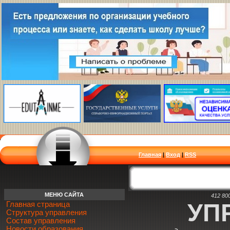
Главная
|
Вход
|
RSS
МЕНЮ САЙТА
412 80
УП
Главная страница
Структура управления
Состав управления
Новости образования