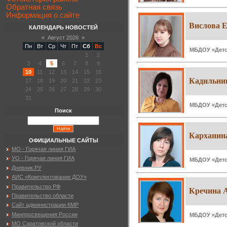
Обратная связь
Информация о сайте
Вислова 
КАЛЕНДАРЬ НОВОСТЕЙ
«
Август 2026
»
Пн
Вт
Ср
Чт
Пт
Сб
Вс
МБДОУ «Детск
1
2
3
4
5
6
7
8
9
10
11
12
13
14
15
16
Кадильни
17
18
19
20
21
22
23
24
25
26
27
28
29
30
31
МБДОУ «Детск
Поиск
Карханина
ОФИЦИАЛЬНЫЕ САЙТЫ
МО - Горячая линия ГИА
УО - Горячая линия ГИА
МБДОУ «Детск
Дневник.РУ
АИС «Комплектование ДОУ»
Правительство РФ
Кречина 
Правительство области
Сайт администрации КМР
Минпросвещения России
МБДОУ «Детск
МО Саратовской области